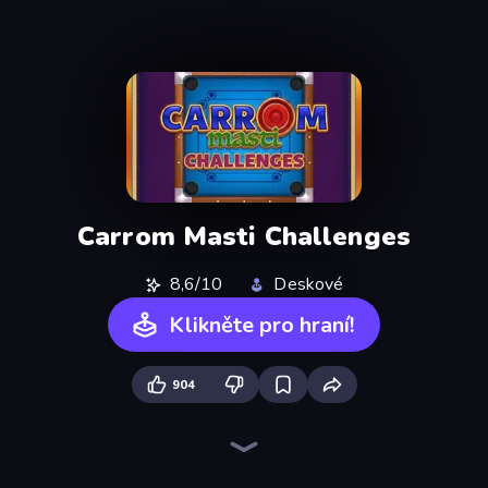
Carrom Masti Challenges
8,6/10
Deskové
Klikněte pro hraní!
904