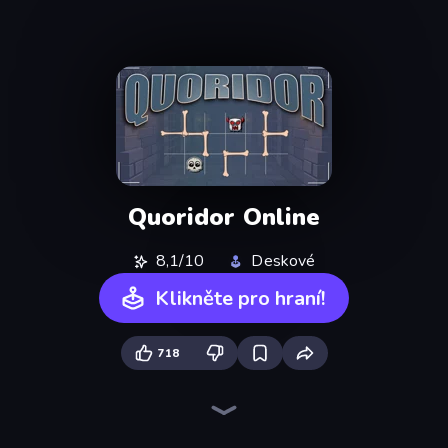
Quoridor Online
8,1/10
Deskové
Klikněte pro hraní!
718