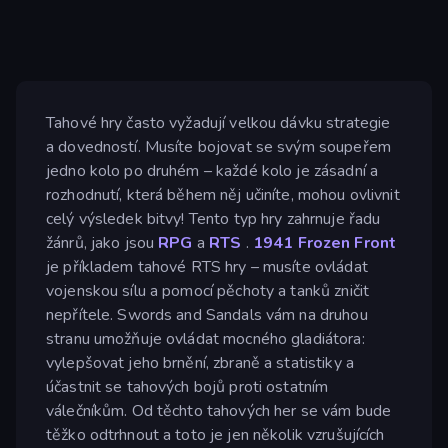
Tahové hry často vyžadují velkou dávku strategie
a dovedností. Musíte bojovat se svým soupeřem
jedno kolo po druhém – každé kolo je zásadní a
rozhodnutí, která během něj učiníte, mohou ovlivnit
celý výsledek bitvy! Tento typ hry zahrnuje řadu
žánrů, jako jsou
RPG
a
RTS
.
1941 Frozen Front
je příkladem tahové RTS hry – musíte ovládat
vojenskou sílu a pomocí pěchoty a tanků zničit
nepřítele. Swords and Sandals vám na druhou
stranu umožňuje ovládat mocného gladiátora:
vylepšovat jeho brnění, zbraně a statistiky a
účastnit se tahových bojů proti ostatním
válečníkům. Od těchto tahových her se vám bude
těžko odtrhnout a toto je jen několik vzrušujících