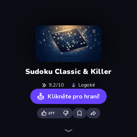
Sudoku Classic & Killer
9,2/10
Logické
Klikněte pro hraní!
277