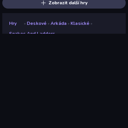
Zobrazit další hry
Hry
Deskové
Arkáda
Klasické
»
»
»
»
Snakes And Ladders
Snakes and Ladders
Hodnocení
8,2
(
based on last 6 months
)
Uvolněno
leden 2019
Herní engine
HTML5
Platformy
Prohlížeč (stolní počítač, mobilní
zařízení, tablet), Aplikace
CrazyGames (iOS, Android)
Orientace
Šířka
Stránky Wiki
Wikipedia
-
Fandom