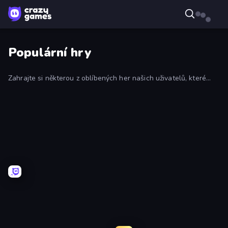
Populární hry
Zahrajte si některou z oblíbených her našich uživatelů, které
jsou na CrazyGames nejoblíbenější a jsou pravidelně
aktualizovány.
EvoWars.io
Heroes
Assemble