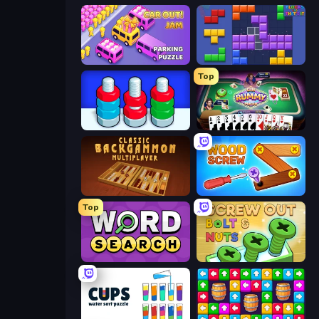
Car OUT! Jam Parking Puzzle
Blocks and that’s it
Top
Nuts Puzzle: Sort By Color
Gin Rummy Mania
Backgammon Online
Wood Screw: Bolts Puzzle
Top
Daily Word Search
Screw Out: Bolts and Nuts