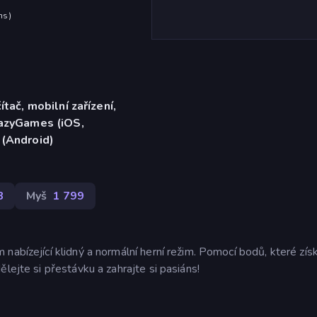
hs
)
ítač, mobilní zařízení,
razyGames (iOS,
 (Android)
8
Myš
1 799
nabízející klidný a normální herní režim. Pomocí bodů, které zís
lejte si přestávku a zahrajte si pasiáns!