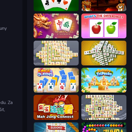
Tri Peaks Social
Pyramid Solitaire Ancient Egypt
runy
Mahjong Unlimited
What's The Difference?
Mahjong Online
Mahjong Tower
Kings and Queens Solitaire TriPeaks
Solitaire TriPeaks
ědu. Za
it,
Mahjong Connect (Legacy)
Mahjong Titans