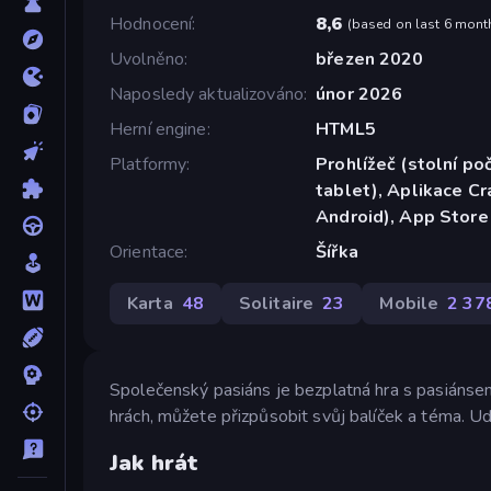
Hodnocení
8,6
(
based on last 6 mont
Uvolněno
březen 2020
Naposledy aktualizováno
únor 2026
Herní engine
HTML5
Platformy
Prohlížeč (stolní poč
tablet), Aplikace C
Android), App Store
Orientace
Šířka
Karta
48
Solitaire
23
Mobile
2 37
Společenský pasiáns je bezplatná hra s pasiánsem 
hrách, můžete přizpůsobit svůj balíček a téma. Udě
Jak hrát