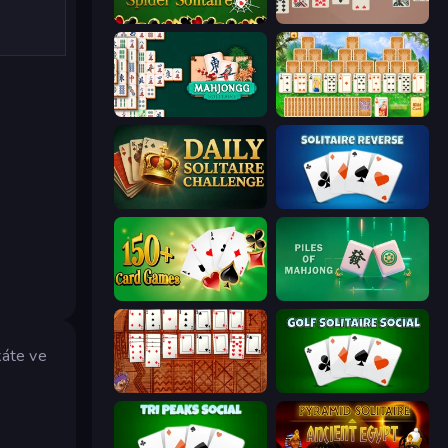
Spider Solitaire
Spider Solitaire 2 Suits
Mahjongg Solitaire
Magic Towers Solitaire
Daily Solitaire Challenge
Solitaire Reverse
Classic Card Games Collection
Piles of Mahjong
káte ve
Algerian Solitaire
Golf Solitaire