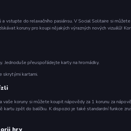
a vstupte do relaxačního pasiánsu. V Social Solitaire si můžete
 získávat koruny pro koupi nějakých výrazných nových vizuálů! Ko
ty. Jednoduše přeuspořádejte karty na hromádky.
se skrytými kartami.
zli
. Za vaše koruny si můžete koupit nápovědy za 1 korunu za nápov
 kartu zpět do balíčku. K dispozici je také standardní funkce zruš
orii hry