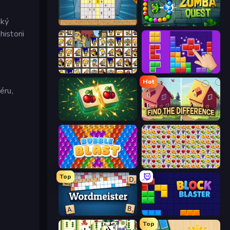
cký
Sudoku Online
Zumba Quest
istorii
Tiles of the Simpsons
BlockBuster Puzzle
Hot
éru,
Mahjong Puzzle: Tile Match
Find The Difference
Bubble Blast
Same Game Fruit Collapse
Top
Wordmeister
Block Blaster
Top