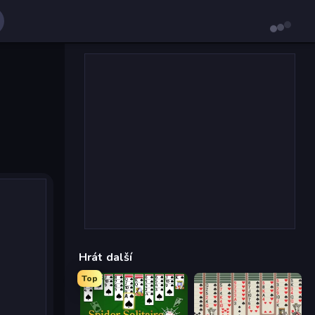
Hrát další
Top