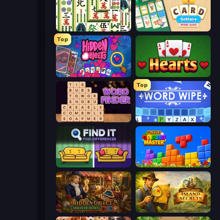
Mahjong Shanghai
Card Solitaire: Word Game
Top
Hidden Objects
Hearts: Classic
Top
Word Finder
Word Wipe
Find It - Find The Differences
Puzzle Block Master
Hidden Object: Street Of Secrets
Hidden Objects: Island Secrets