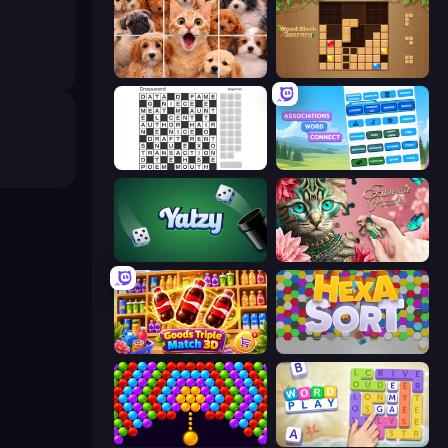
Jigpic Solitaire
Wood Block Journey
Crossword
Associations - Word Connect
Yatzy
Favorite Puzzles
Goods Triple Match 3D
Hexa Sort
Bubble Story
Word Play