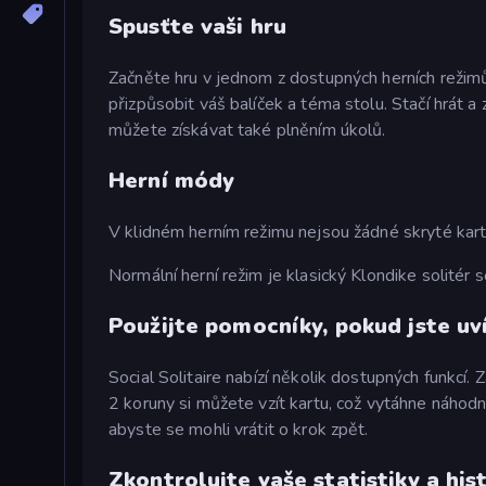
Spusťte vaši hru
Začněte hru v jednom z dostupných herních režimů 
přizpůsobit váš balíček a téma stolu. Stačí hrát a
můžete získávat také plněním úkolů.
Herní módy
V klidném herním režimu nejsou žádné skryté kar
Normální herní režim je klasický Klondike solitér 
Použijte pomocníky, pokud jste uví
Social Solitaire nabízí několik dostupných funkcí
2 koruny si můžete vzít kartu, což vytáhne náhodně
abyste se mohli vrátit o krok zpět.
Zkontrolujte vaše statistiky a hist