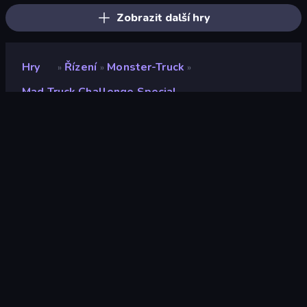
Zobrazit další hry
Hry
Řízení
Monster-Truck
»
»
»
Mad Truck Challenge Special
Mad Truck Challenge
Special
Vývojář
SMOKOKO LTD
Hodnocení
9,3
(
based on last 6 months
)
Uvolněno
říjen 2019
Naposledy aktualizováno
leden 2026
Herní engine
Unity 6
Platformy
Prohlížeč (stolní počítač,