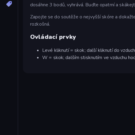
dosáhne 3 bodů, vyhrává. Buďte opatrní a skákejte
Zapojte se do soutěže o nejvyšší skóre a dokažte,
rozkošná.
Ovládací prvky
Levé kliknutí = skok; další kliknutí do vzdu
W = skok; dalším stisknutím ve vzduchu hod