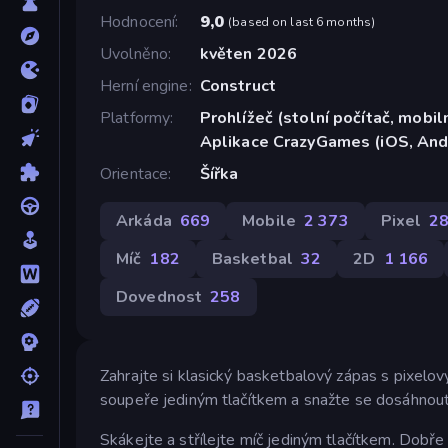
Hodnocení
9,0
(
based on last 6 months
)
Uvolněno
květen 2026
Herní engine
Construct
Platformy
Prohlížeč (stolní počítač, mobiln
Aplikace CrazyGames (iOS, And
Orientace
Šířka
Arkáda
669
Mobile
2 373
Pixel
2
Míč
182
Basketbal
32
2D
1 166
Dovednost
258
Zahrajte si klasický basketbalový zápas s pixelo
soupeře jediným tlačítkem a snažte se dosáhnou
Skákejte a střílejte míč jediným tlačítkem. Dobře