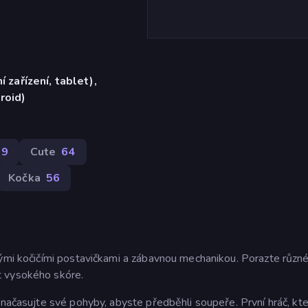
í zařízení, tablet),
roid)
89
Cute
64
Kočka
56
vými kočičími postavičkami a zábavnou mechanikou. Porazte různ
t vysokého skóre.
 načasujte své pohyby, abyste předběhli soupeře. První hráč, kt