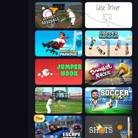
Hotfoot Baseball
Line Driver
Office Chair Parkour
Volley Random
Jumper Hook
Downhill Racer
Baseball
Soccer Bros
Top