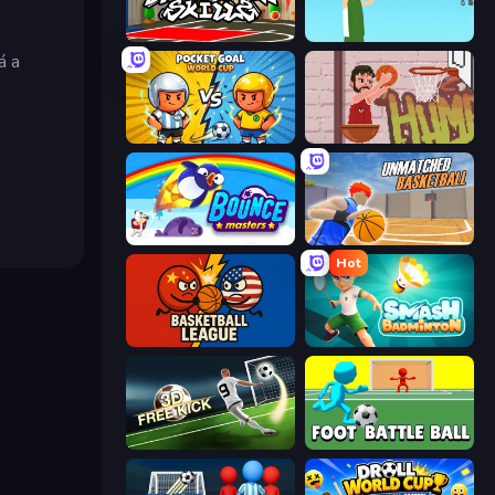
Basketball Skills
Street Ball Jam
á a
Pocket Goal: World Cup
Basket Slam Dunk 2
Bouncemasters
Unmatched Basketball
Hot
Basketball League
Smash Badminton
Free Kick Classic (3D Free Kick)
Foot Battle Ball