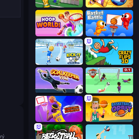
Free Kicks World Cup 2026
Goal Gang
Hoop World 3D
Basket Battle
Kick It – Fun Soccer Game
Crazy Flips 3D
Goalkeeper Wiz
Soccer Dash
é
Basketball Superstars
Basketball Orbit
erý