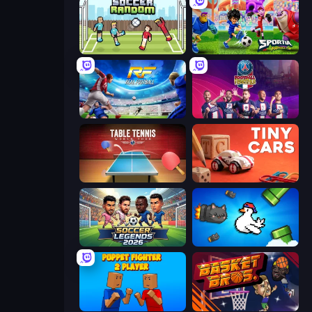
Soccer Random
Sportia Football Cup
Real Football
PSG Soccer Freestyle
Table Tennis World Tour
Tiny Cars
Soccer Legends 2026
Honk
Puppet Fighter 2 Player
BasketBros