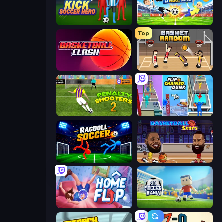
Kick Soccer Hero
Droll World Cup
Top
Basketball Clash
Basket Random
Penalty Shooters 2
Flipped Chain Dunk
Ragdoll Soccer 2 Players
Basketball Stars
Home Flip
3D Soccer Mania