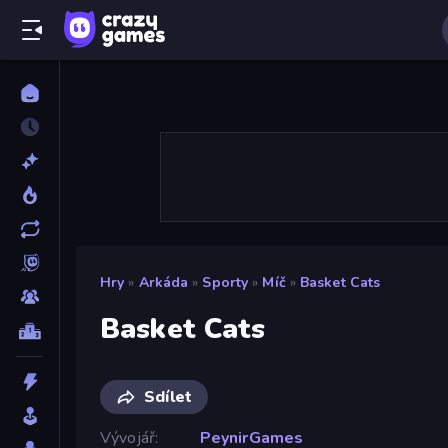
Hry
»
Arkáda
»
Sporty
»
Míč
»
Basket Cats
Basket Cats
Sdílet
Vývojář
PeynirGames