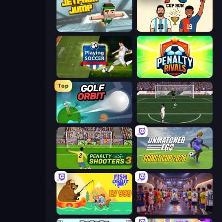
Jetpack Jump
7a0 - World Cup Simulator
Playing Soccer
Penalty Rivals
Top
Golf Orbit
Bicycle Kick Champ
Penalty Shooters 3
Unmatched Ego
Fish Orbit
CG FC 26