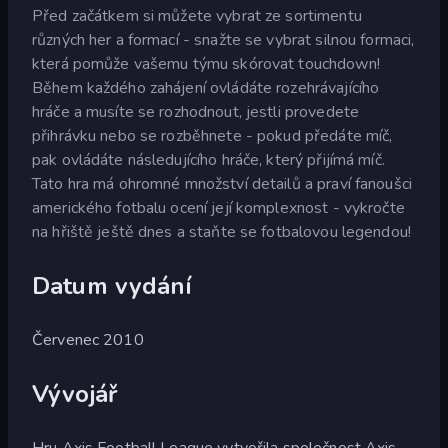
Před začátkem si můžete vybrat ze sortimentu
různých her a formací - snažte se vybrat silnou formaci,
která pomůže vašemu týmu skórovat touchdown!
Během každého zahájení ovládáte rozehrávajícího
hráče a musíte se rozhodnout, jestli provedete
přihrávku nebo se rozběhnete - pokud předáte míč,
pak ovládáte následujícího hráče, který přijímá míč.
Tato hra má ohromné množství detailů a praví fanoušci
amerického fotbalu ocení její komplexnost - vykročte
na hřiště ještě dnes a staňte se fotbalovou legendou!
Datum vydání
Červenec 2010
Vývojář
Hru Axis Football League vytvořila společnost Axis