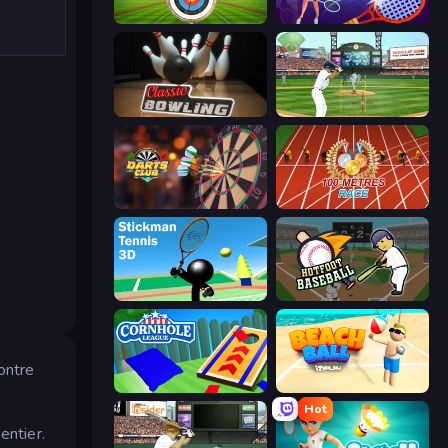
Archery World Tour
Power Badminton
Classic Bowling
Baseball
Darts Club
100 Meters Race
Stickman Tennis 3D
Hotfoot Baseball
ontre
Cornhole League
Beach Ball
Hot
entier.