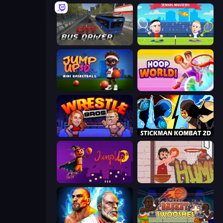
City Bus Driver
Tennis Masters
Jump Up 3D: Mini Basketball
Hoop World 3D
Wrestle Bros
Stickman Kombat 2D
Jump Up 3D
Basket Slam Dunk 2