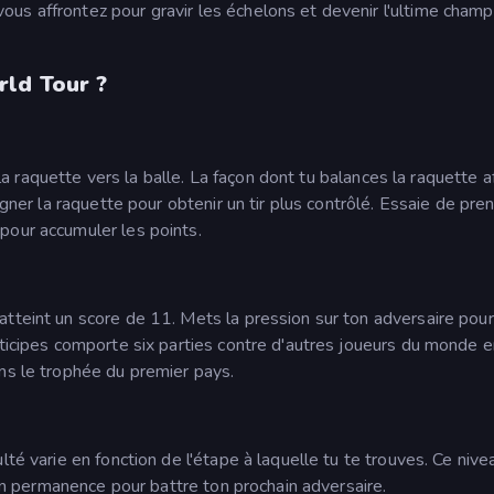
us affrontez pour gravir les échelons et devenir l'ultime champ
ld Tour ?
r la raquette vers la balle. La façon dont tu balances la raquette a
igner la raquette pour obtenir un tir plus contrôlé. Essaie de pre
pour accumuler les points.
tteint un score de 11. Mets la pression sur ton adversaire pour 
rticipes comporte six parties contre d'autres joueurs du monde en
ns le trophée du premier pays.
lté varie en fonction de l'étape à laquelle tu te trouves. Ce nive
r en permanence pour battre ton prochain adversaire.