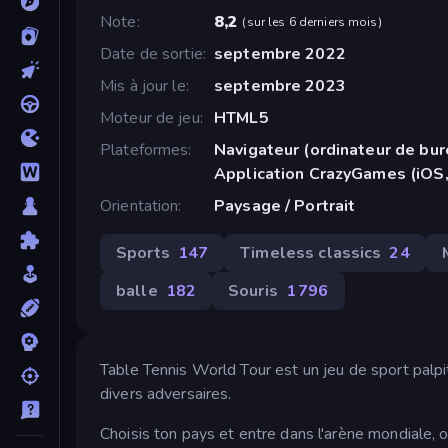
Note
8,2
(
sur les 6 derniers mois
)
Date de sortie
septembre 2022
Mis à jour le
septembre 2023
Moteur de jeu
HTML5
Plateformes
Navigateur (ordinateur de bur
Application CrazyGames (iOS,
Orientation
Paysage / Portrait
Sports
147
Timeless classics
24
balle
182
Souris
1 796
Table Tennis World Tour est un jeu de sport palpi
divers adversaires.
Choisis ton pays et entre dans l'arène mondiale, o