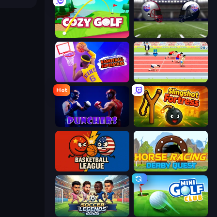
Cozy Golf
4th and Goal 2019
Basketball Superstars
Sports Hero
Hot
Punchers
Slingshot Fortress
Basketball League
Horse Racing Derby Quest
Soccer Legends 2026
Mini Golf Club