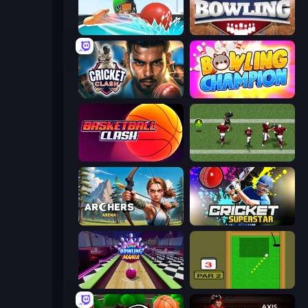
Dodgeball
Pro Bowling 3D
Cricket Clash
Bowling Champion
Basketball Clash
Return Man 2
Archers Arena
Cricket Superstar League
Super Bowling Mania
Mini Putt