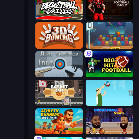
Basketball Skills
Axis Football League
3D Bowling
Basket Champs
Aim Trainer Idle
Big Hit Football
Epic Basketball
Street Ball Jam
Athletic Runners: Idle Clicker
Basketball Stars