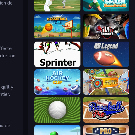
ion de
ESPN Arcade Baseball
Smash Badminton
Basketball Shot
Cricket World Cup
ffecte
ndre ton
Sprinter
2 Minute Football QB Legend
qu'il y
Air Hockey Cup
Archery Master
tier.
The Speedy Golf
Baseball Pro
au de