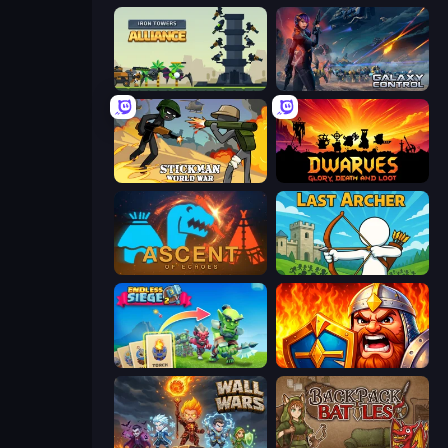
Iron Towers Alliance
Galaxy Control: 3D Strategy
Stickman World War
Dwarves: Glory, Death, and Loot
Ascent of Echoes
Last Archer
Endless Siege 2
WarLink: Crown & Clash