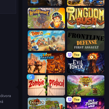
Battle Arena
AOD - Art Of Defense
Top
Cursed Treasure 2
Kingdom Rush
Day D Tower Rush
Frontline Defense
Top
Last Bastion
Evil Tower
Zombie Protocol
Tower Defense Clash
pólvora
Top
rá