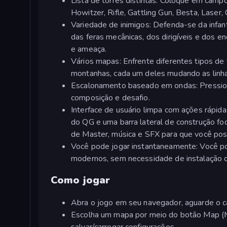
Lista de torres distintas: Coloque em campo
Howitzer, Rifle, Gattling Gun, Besta, Laser
Variedade de inimigos: Defenda-se da infant
das feras mecânicas, dos dirigíveis e dos e
e ameaça.
Vários mapas: Enfrente diferentes tipos de 
montanhas, cada um deles mudando as linhas
Escalonamento baseado em ondas: Pression
composição e desafio.
Interface de usuário limpa com ações rápid
do QG e uma barra lateral de construção fo
de Master, música e SFX para que você poss
Você pode jogar instantaneamente: Você p
modernos, sem necessidade de instalação o
Como jogar
Abra o jogo em seu navegador, aguarde o c
Escolha um mapa por meio do botão Map (M
salvar/carregar configurações.