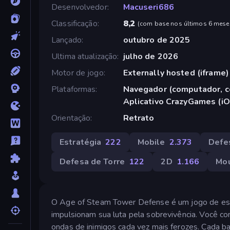
Desenvolvedor
Macuseri686
Classificação
8,2
(
com base nos últimos 6 mese
Lançado
outubro de 2025
Ultima atualização
julho de 2026
Motor de jogo
Externally hosted (iframe)
Plataformas
Navegador (computador, ce
Aplicativo CrazyGames (iO
Orientação
Retrato
Estratégia
222
Mobile
2.373
Defe
Defesa de Torre
122
2D
1.166
Mo
O Age of Steam Tower Defense é um jogo de estr
impulsionam sua luta pela sobrevivência. Você con
ondas de inimigos cada vez mais ferozes. Cada b