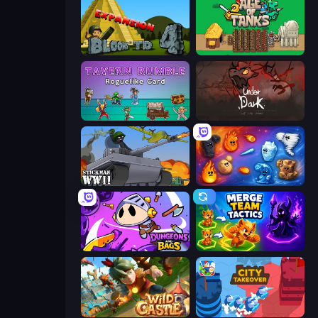
Bloons Tower Defense 4 Expansion
Age of Tanks Warriors: TD War
Tavern Rumble: Roguelike Card
UnderDark: Defense
Stickman WW2
Elemental Merge
Dungeons and Bags
Merge Team Tactics
Wild Castle TD: Grow Empire
City Takeover