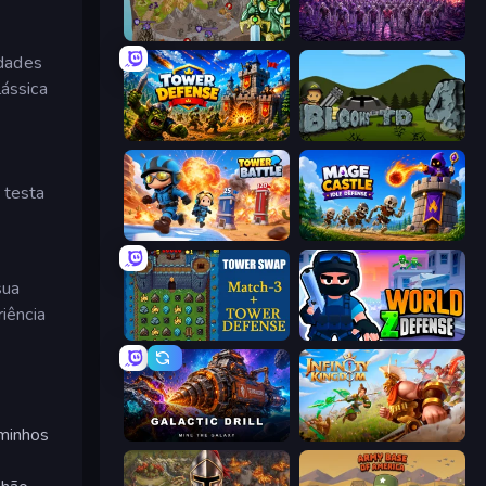
Takeover
Idle Zombie Wave: Survivors
idades
lássica
Tower Defense
Bloons Tower Defense 4
 testa
Tower Battle
Mage Castle Idle Defense
sua
iência
Tower Swap
World Z Defense - Zombie Defense
aminhos
Galactic Drill
Infinity Kingdom