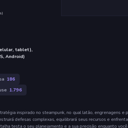
s
)
lular, tablet),
S, Android)
sa
186
use
1.796
atégia inspirado no steampunk, no qual latão, engrenagens e 
struirá defesas complexas, equilibrará seus recursos e enfrenta
atalha testa o seu planejamento e a sua precisão enquanto você