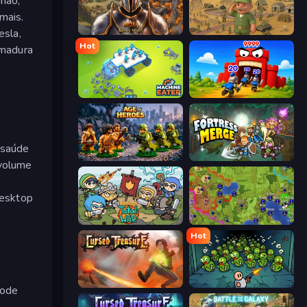
nhão,
mais.
esla,
Khan Wars
Army Base Of America
Hot
rmadura
Machine Eater
TimeWarriors
 saúde
Age of Heroes
Fortress Merge
 volume
desktop
Raid Heroes: Total War
Hex Empire
Hot
Cursed Treasure
Base Defence
pode