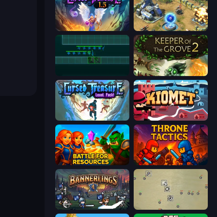
Cursed Treasure 1.5
Battle for the Galaxy
Vector TD
Keeper of the Grove 2
Cursed Treasure Level Pack
Kiomet
Battle for Resources
Throne Tactics
Bannerlings
Desktop Tower Defense