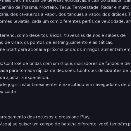
 mais de uma dúzia de defesas exclusivas, incluindo Balista, Ca
, Canhão de Plasma, Morteiro, Tesla, Tempestade, Radar e muito 
aria, dos cavaleiros a vapor, dos tanques a vapor, dos dróides T
normes leviatãs, cada um com diferentes perfis de velocidade, a
terreno, como desertos áridos, travessias de rios e salões de
 de visão, os pontos de estrangulamento e as táticas.
e Start para acionar a próxima onda; os inimigos aumentam em
as: Controle de ondas com um clique, indicadores de fundos e de
cada para tomada rápida de decisões: Controles deslizantes de
a ajustar a experiência.
ode jogar instantaneamente: é executado em navegadores de 
u conta.
arregamento dos recursos e pressione Play.
apa) se quiser um campo de batalha diferente; você também 