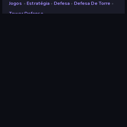
Jogos
Estratégia
Defesa
Defesa De Torre
»
»
»
»
Tower Defense
Tower Defense
Desenvolvedor
Antar Games
Classificação
9,3
(
com base nos últimos 6 meses
)
Lançado
março de 2024
Ultima atualização
abril de 2024
Motor de jogo
Unity 2022
Plataformas
Navegador (computador,
celular, tablet), Aplicativo
CrazyGames (Android)
Orientação
Panorama