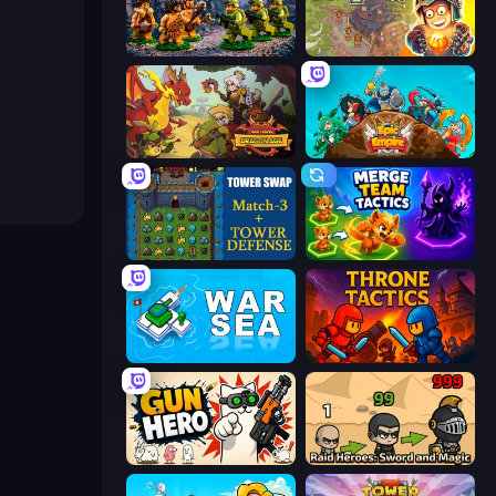
Age of Heroes
Cursed Treasure 2
Raid Heroes: Dragon Age
Epic Empire: Tower Defense
Tower Swap
Merge Team Tactics
War Sea
Throne Tactics
Gun Hero: Cat Survival
Raid Heroes: Sword and Magic