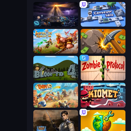
The Last Lighthouse
Conveyor Idle
Infinity Kingdom
Mine Clicker
Bloons Tower Defense 4
Zombie Protocol
Day D Tower Rush
Kiomet