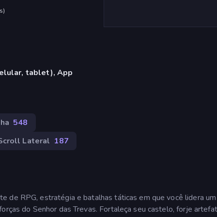
s
)
lular, tablet), App
lha
548
Scroll Lateral
187
e de RPG, estratégia e batalhas táticas em que você lidera um
orças do Senhor das Trevas. Fortaleça seu castelo, forje artefa