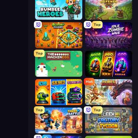
Rumble Heroes
Tower Defense Clash
Top
BloomGuard
Idle Zombie Wave: Survivors
Top
The MachinEGG
Merge Survival
Hot
Pumpkin Defense: Merge Cannon
Heroes Assemble
Top
Top
Tower Battle
Leek Factory Tycoon