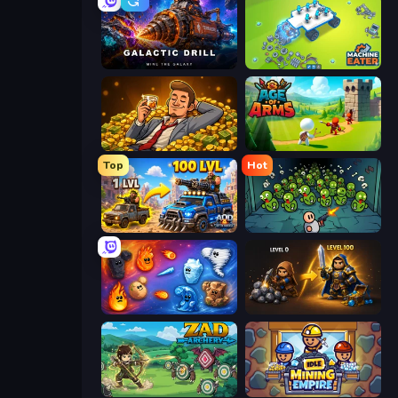
Galactic Drill
Machine Eater
Idle Billionaire Tycoon
Age Of Arms
Top
Hot
AOD - Art Of Defense
Base Defence
Elemental Merge
Gothic Story RPG
Zad Archery - Demo
Idle Mining Empire