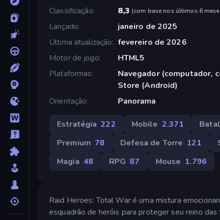
Classificação
8,3
(
com base nos últimos 6 mese
Lançado
janeiro de 2025
Ultima atualização
fevereiro de 2026
Motor de jogo
HTML5
Plataformas
Navegador (computador, ce
Store (Android)
Orientação
Panorama
Estratégia
222
Mobile
2.371
Bata
Premium
78
Defesa de Torre
121
Magia
48
RPG
87
Mouse
1.796
Raid Heroes: Total War é uma mistura emocionant
esquadrão de heróis para proteger seu reino das f