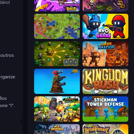
ário!
Dungeons and Bags
Raid Heroes: Dark Side
Hex Empire
Evo Gears
 outros
Tiny Ranger
Last Bastion
organize
Furry Road
Kingdom Rush
fios
ne "i".
Zombies 4 Weapon Merge
Stickman Tower Defense Idle 3D