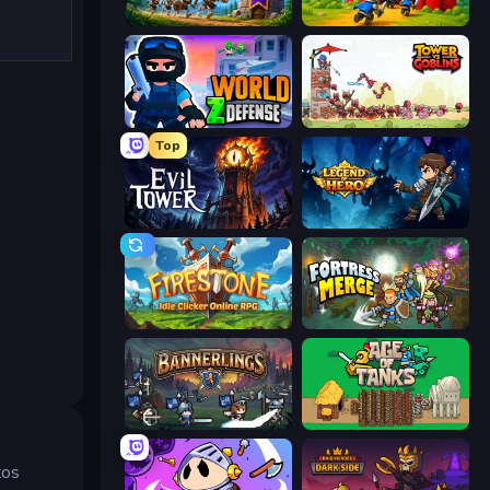
Mage Castle Idle Defense
TimeWarriors
World Z Defense - Zombie Defense
Tower vs Goblins
Top
Evil Tower
Legend of Hero
Firestone – Idle Clicker Online RPG
Fortress Merge
Bannerlings
Age of Tanks Warriors: TD War
tos