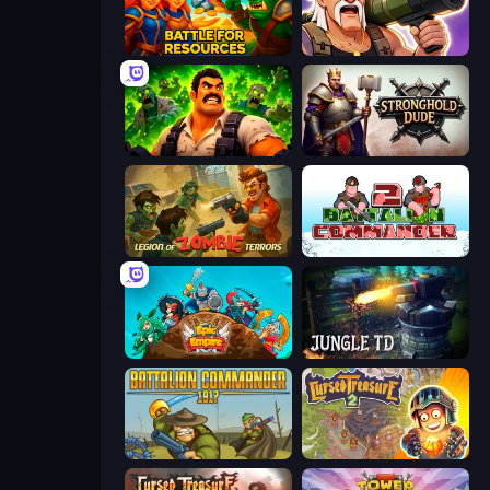
Battle for Resources
Survival Ops
Zombie Lab Escape
Stronghold Dude
Legion of Zombie Terrors
Battalion Commander 2
Epic Empire: Tower Defense
Jungle TD
Battalion Commander 1917
Cursed Treasure 2