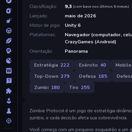
Classificação
9,3
(
com base nos últimos 6 meses
)
Lançado
maio de 2026
Motor de jogo
Unity 6
Plataformas
Navegador (computador, celul
CrazyGames (Android)
Orientação
Panorama
Estratégia
222
Exército
40
Mobile
Top-Down
279
Defesa
185
Defesa
Zumbi
180
Tiro
255
Zombie Protocol é um jogo de estratégia dinâmi
zumbis, e cada decisão afeta sua sobrevivência.
Você começa com um pequeno esquadrão e um ger