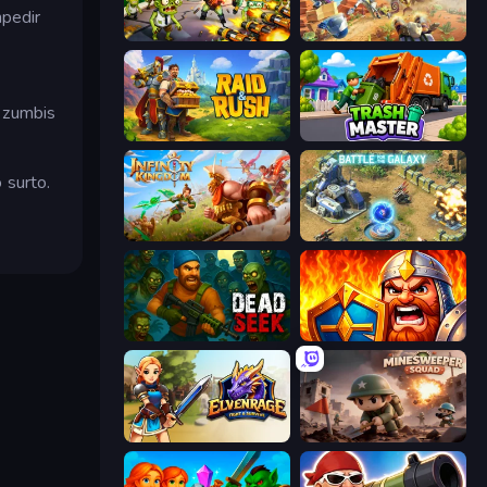
mpedir
Zombies 4 Weapon Merge
Day D Tower Rush
e zumbis
Raid & Rush
Trash Master
 surto.
Infinity Kingdom
Battle for the Galaxy
Dead Seek
WarLink: Crown & Clash
Elvenrage
Minesweeper Squad