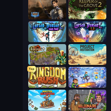
Battle Arena
Keeper of the Grove 2
Cursed Treasure Level Pack
Cursed Treasure 1.5
Takeover
Project Restoration
Top
Kingdom Rush
Frost Land - Snow Survival
Master Scavenger
Idle Billionaire Tycoon