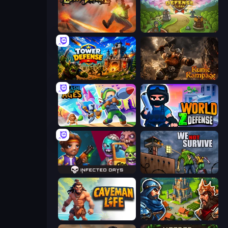
Cursed Treasure
Tower Defense Clash
Tower Defense
Runic Rampage
Clash of Ages
World Z Defense - Zombie Defense
Infected Days
We Not Survive
Caveman Life
Your Majesty - Build & Conquer