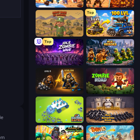
Tower Battle
Last Bastion
Top
Army Base Of America
AOD - Art Of Defense
Top
Idle Zombie Wave: Survivors
Age of Heroes
Gothic Story RPG
Zombie Road
de
Machine Eater
Ant Kingdom Rush
em