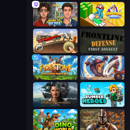
Life Simulator: Road to Riches
Doctor Hero
Earn to Die: Zombie Ride
Frontline Defense
Firestone – Idle Clicker Online RPG
Titan Soul: Action RPG
Pirates of the Caribbean: ToW
Rumble Heroes