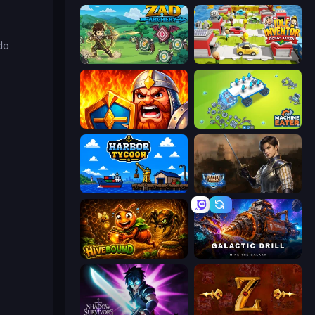
do
Zad Archery - Demo
Idle Inventor
WarLink: Crown & Clash
Machine Eater
Harbor Tycoon
Battle Arena
Hivebound
Galactic Drill