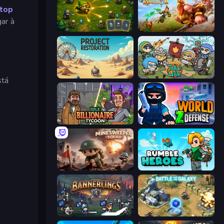
top
ar à
Tiny Ranger
Infinity Kingdom
Project Restoration
Raid Heroes: Total War
stá
Idle Billionaire Tycoon
World Z Defense - Zombie Defense
Minesweeper Squad
Rumble Heroes
Bannerlings
Battle for the Galaxy