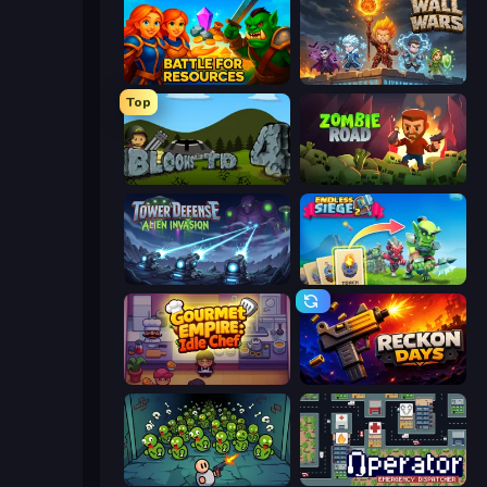
Battle for Resources
Wall Wars
Top
Bloons Tower Defense 4
Zombie Road
Tower Defense - Alien Invasion
Endless Siege 2
Gourmet Empire: Idle Chef
Reckon Days
Base Defence
Operator: Emergency Dispatcher