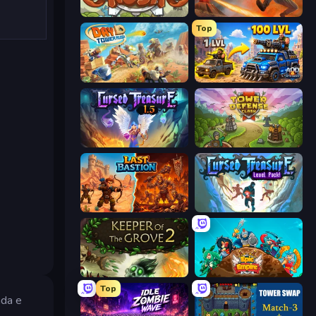
Kingdom Rush
Cursed Treasure
Top
Day D Tower Rush
AOD - Art Of Defense
Cursed Treasure 1.5
Tower Defense Clash
Last Bastion
Cursed Treasure Level Pack
Keeper of the Grove 2
Epic Empire: Tower Defense
Top
ada e