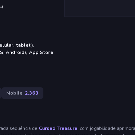
s
)
lular, tablet),
S, Android), App Store
Mobile
2.363
erada sequência de
Cursed Treasure
, com jogabilidade aprimor