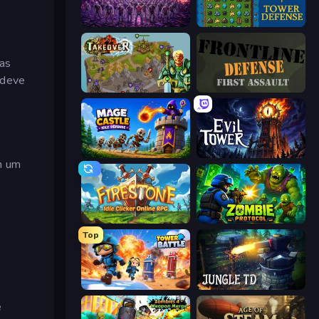
Idle Zombie Wave: Survivors
Tower Swap
ias
 deve
Takeover
Frontline Defense
Mage Castle Idle Defense
Evil Tower
m um
Firestone – Idle Clicker Online RPG
Zombie Protocol
Top
Tower Battle
Jungle TD
e