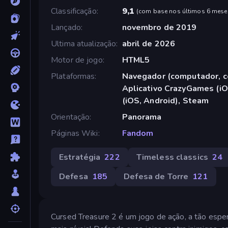
Classificação
9,1
(
com base nos últimos 6 mese
Lançado
novembro de 2019
Ultima atualização
abril de 2026
Motor de jogo
HTML5
Plataformas
Navegador (computador, ce
Aplicativo CrazyGames (iO
(iOS, Android), Steam
Orientação
Panorama
Páginas Wiki
Fandom
Estratégia
222
Timeless classics
24
Defesa
185
Defesa de Torre
121
Cursed Treasure 2 é um jogo de ação, a tão esp