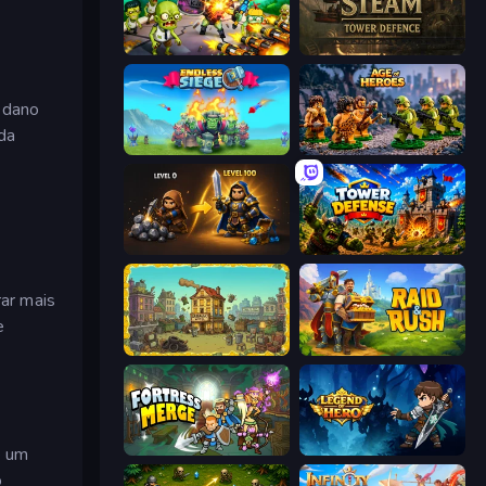
Zombies 4 Weapon Merge
Age of Steam Tower Defence
e dano
ada
Endless Siege
Age of Heroes
Gothic Story RPG
Tower Defense
ar mais
e
The Garbaggio Hotel
Raid & Rush
Fortress Merge
Legend of Hero
é um
o