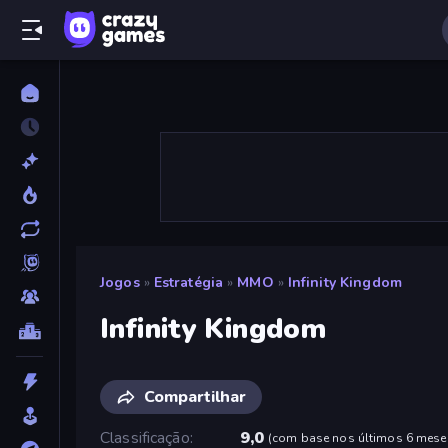
Jogos
»
Estratégia
»
MMO
»
Infinity Kingdom
Infinity Kingdom
Compartilhar
Classificação
9,0
(
com base nos últimos 6 mese