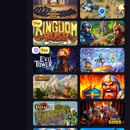
Ant Kingdom Rush
Battle for the Galaxy
Top
Kingdom Rush
Your Majesty - Build & Conquer
Top
Evil Tower
Frost Land - Snow Survival
Steam City
WarLink: Crown & Clash
Takeover
Forge of Gods