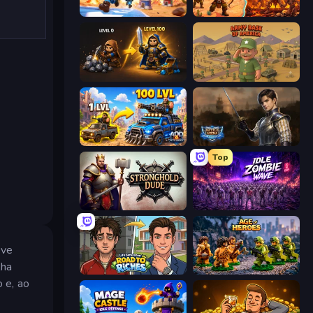
Tower Battle
Last Bastion
Gothic Story RPG
Army Base Of America
AOD - Art Of Defense
Battle Arena
Top
Stronghold Dude
Idle Zombie Wave: Survivors
eve
lha
Life Simulator: Road to Riches
Age of Heroes
o e, ao