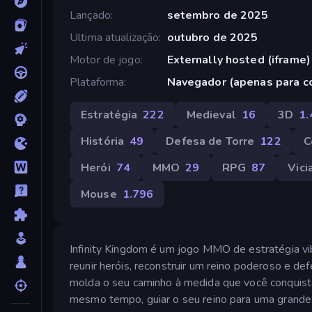
Lançado
setembro de 2025
Ultima atualização
outubro de 2025
Motor de jogo
Externally hosted (iframe)
Plataforma
Navegador (apenas para 
Estratégia
222
Medieval
16
3D
1.
História
49
Defesa de Torre
122
C
Herói
74
MMO
29
RPG
87
Vici
Mouse
1.796
Infinity Kingdom é um jogo MMO de estratégia v
reunir heróis, reconstruir um reino poderoso e d
molda o seu caminho à medida que você conquista te
mesmo tempo, guiar o seu reino para uma grande