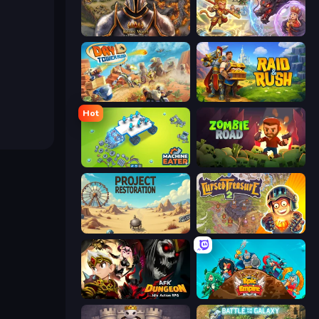
Khan Wars
Heroes Assemble
Day D Tower Rush
Raid & Rush
Hot
Machine Eater
Zombie Road
Project Restoration
Cursed Treasure 2
AFK Dungeon: Idle Action RPG
Epic Empire: Tower Defense