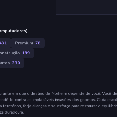
computadores)
431
Premium
78
onstrução
189
antes
230
ibrante em que o destino de Norheim depende de você. Você d
efendê-lo contra as implacáveis invasões dos gnomos. Cada esco
rritórios, forja alianças e se esforça para restaurar o equilíbri
za duradoura.