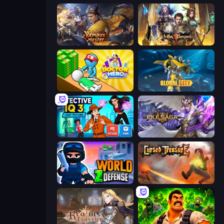
Vampire Master
Idle Dangers
Doctor Hero
Global City
Detective IQ 3
Idle Saga
World Z Defense - Zombie Defense
Cursed Treasure