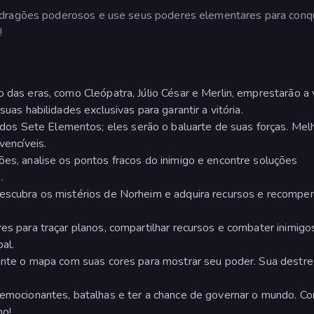
 dragões poderosos e use seus poderes elementares para conqu
!
o das eras, como Cleópatra, Júlio César e Merlin, emprestarão a
suas habilidades exclusivas para garantir a vitória.
os Sete Elementos; eles serão o baluarte de suas forças. Mel
vencíveis.
ões, analise os pontos fracos do inimigo e encontre soluções
.
descubra os mistérios de Norheim e adquira recursos e recompe
res para traçar planos, compartilhar recursos e combater inimigo
al.
 pinte o mapa com suas cores para mostrar seu poder. Sua destre
s emocionantes, batalhas e ter a chance de governar o mundo. C
mo!