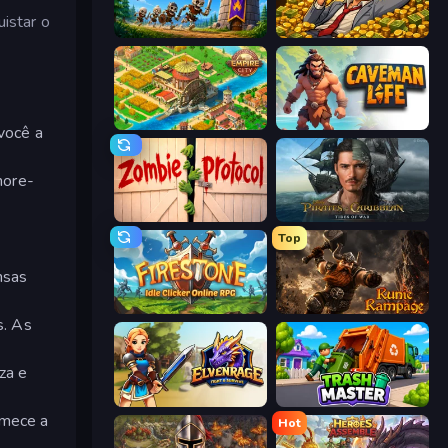
istar o
Mage Castle Idle Defense
Idle Billionaire Tycoon
Empire City
Caveman Life
 você a
hore-
Zombie Protocol
Pirates of the Caribbean: ToW
Top
nsas
Firestone – Idle Clicker Online RPG
Runic Rampage
s. As
za e
Elvenrage
Trash Master
omece a
Hot