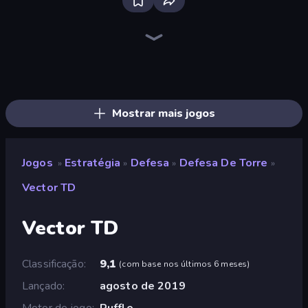
Bloxd.io
Ragdoll Archers
EvoWars.io
Piece of Cake: Merge and Bake
Veck.io
Racing Limits
Traffic Rider
Mahjongg Solitaire
Screw Out: Bolts and Nuts
Words of Wonders
Piles of Mahjong
Designville: Merge & Design
Miniblox
Space Waves
Stickman Clash
SkillWarz
Fortzone Battle Royale
Arrow Escape
Mostrar mais jogos
Jogos
Estratégia
Defesa
Defesa De Torre
»
»
»
»
Vector TD
Vector TD
Classificação
9,1
(
com base nos últimos 6 meses
)
Lançado
agosto de 2019
Motor de jogo
Ruffle