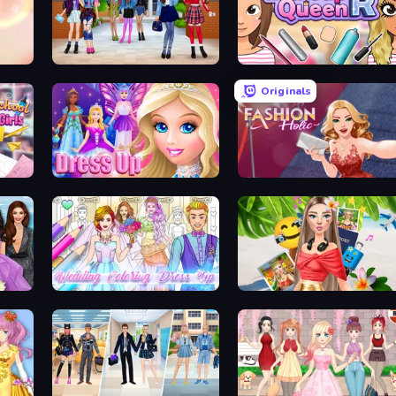
High School BFFs: Girls Team
Make Up Queen R
Originals
Princess Dress Up
Fashion Holic
Wedding Coloring Dress Up Game
Travel with Me: ASMR Edition