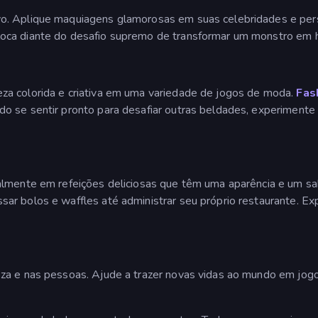
ivo. Aplique maquiagens glamorosas em suas celebridades e perso
loca diante do desafio supremo de transformar um monstro em h
eza colorida e criativa em uma variedade de jogos de moda.
Fas
o se sentir pronto para desafiar outras beldades, experiment
lmente em refeições deliciosas que têm uma aparência e um sab
ar bolos e waffles até administrar seu próprio restaurante. E
eza e nas pessoas. Ajude a trazer novas vidas ao mundo em jo