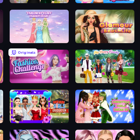
Valentine's Day Proposal
Swimming Pool Romance
Tailor Stylist: Fashion Diary
Glamour Beach Life
Originals
Fashion Challenge: Catwalk Run
Superstar Family Dress Up
Mean Girls Graduation Day
Christmas Girls Dress Up