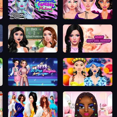
Monsterella Fantasy Makeup
New Year Makeup Trends
Back 2 School Makeover
Wendy Soft Girl Makeup
BFFs K-Pop Fangirls
Sweet And Fruity Makeup