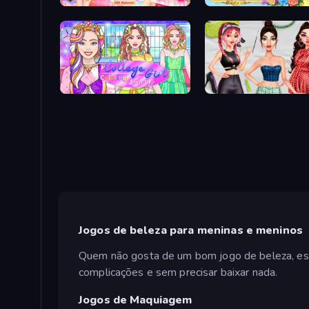
DIY Makeup Salon: SPA Makeover
Anime Princess Dress Up
College Girl Coloring Dress Up
Brat Girl Summer
Jogos de beleza para meninas e meninos
Quem não gosta de um bom jogo de beleza, esp
complicações e sem precisar baixar nada.
Jogos de Maquiagem