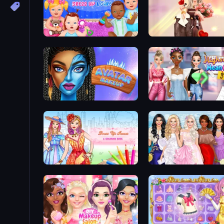
Baby Dress Up
GRWM Date Night
Avatar Make Up
Highschool Mean Girls 3
Dress Up Games & Coloring Book
Model Dress Up Girl