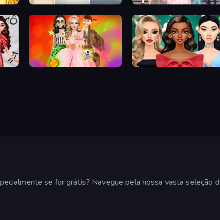
College Girl & Boy Makeover
Anime Girls Dress Up Games
Iconic Halloween Costumes
New Year's Eve Makeup
ecialmente se for grátis? Navegue pela nossa vasta seleção d