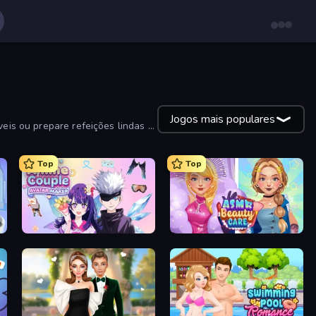
Jogos mais populares
veis ou prepare refeições lindas e
Top
Top
Anime Couple: Avatar Maker
ASMR Beauty Care