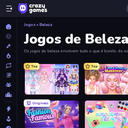
Jogos
»
Beleza
Jogos de Belez
Os jogos de beleza envolvem tudo o que é bonito, do est
deliciosas! Explore abaixo todos os jogos de beleza grat
Top
Top
Idol Livestream: Fashion Game
Originals