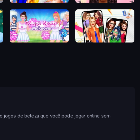
Fashion Dress Up Challenge
Braided Hairstyles Fashion
College Sport Team Makeover
Highschool Mean Girls 2
e jogos de beleza que você pode jogar online sem