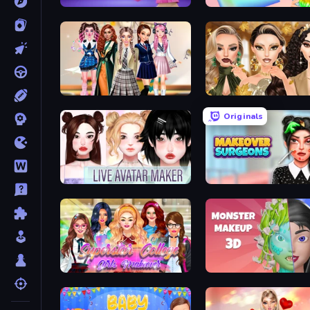
Fashion Famous
Holographic Trends
Back To School: Uniforms Edition
Autumn Glam Gala
Originals
Live Avatar Maker: Girls
Makeover Surgeons
Superstar College Girls Makeover
Monster Makeup 3D