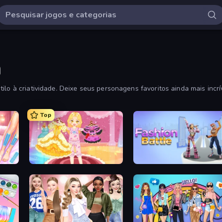
a
ilo à criatividade. Deixe seus personagens favoritos ainda mais incrí
uitos disponíveis.
Top
BFF Makeover - Spa & Dress Up
Royal Glow Princess Makeover
Fashion Battle