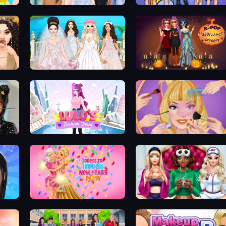
Fashion Week 2025
College Girls Team Makeover
Model Wedding
K-Pop Halloween Dress Up
Lulu's Fashion World
Extreme Makeover
Dress To Impress: New Year's Party
BFFs Luxury Loungewear