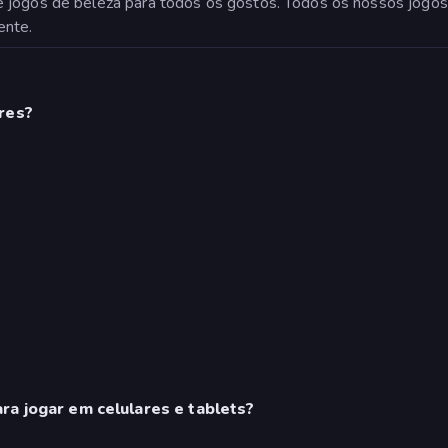
 jogos de beleza para todos os gostos. Todos os nossos jogos 
ente.
res?
ra jogar em celulares e tablets?