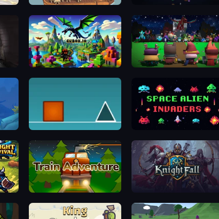
urvivor
Crazy Vikings Life
HordeLo
Cubox.io
Guardians of the Kingd
The Impossible Game
Space Alien Invade
urvival
Train Adventure
KnightFa