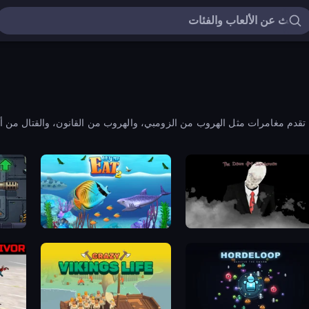
حيث تقدم مغامرات مثل الهروب من الزومبي، والهروب من القانون، والقتال من أ
olution
Let Me Eat 2: Feeding Madness
The Dawn of Slenderm