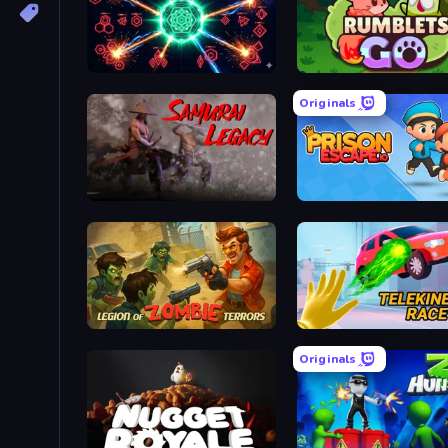
Neon Hunter Defense
Rumbl
Originals
Samurai Legacy
Prison Es
Legion of Zombie Terrors
Telekinesis 
Originals