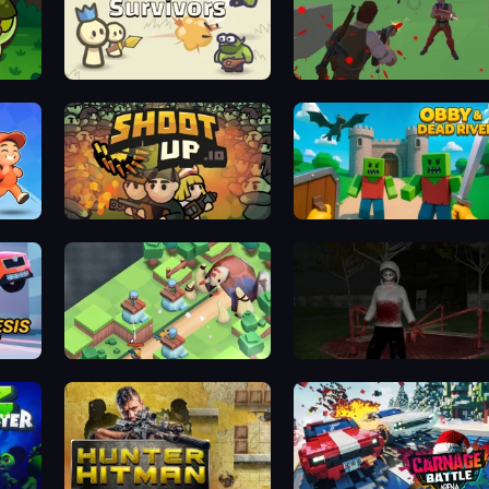
ets GO
King Survivors
Battle Royale Surviv
cape.io
Shootup.io
Obby & Dead Riv
Race 3D
Tower Defense.io
Jeff the Killer: Horrendous Smile