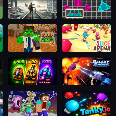
al
Backwoods
Shape Crusher
er
Trap Craft 2
Slice Arena
Merge Survival
Galaxy Gunner: Space Shooter