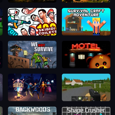
op
Cruel Fable
Tower Defense
om
You vs 100 Skibidi Toilets
Survival Craft Adventure
rs
We Not Survive
Bear Haven
ll
Eternal Siege
ZombieCraft.io