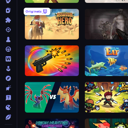
Pixel Shooter
Zombie Drive S
Originals
Assassin Hero
Portal Of Doom: Undead Rising
Chair Force Buzz
Let Me Eat: Big Fish Eat Smaller
Monster Battle
Knight S