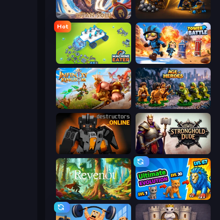
Titan Soul: Action RPG
Gothic Story RPG
Hot
Machine Eater
Tower Battle
Infinity Kingdom
Age of Heroes
Destructors Online
Stronghold Dude
Revenot
Ultimate Evolution