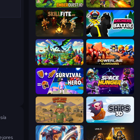
EmberQuest.io
Redcoats.io
Skillfite.io
Archers Battle
Cubox.io
Powerline Guardians
Survival Hero: Merge RPG
Space Hunger: Battle Royale
sía
Army Base Of America
Ships 3D
ejores