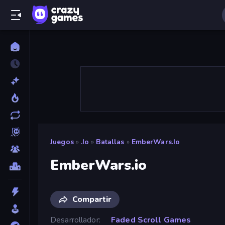
Juegos
»
.io
»
Batallas
»
EmberWars.io
EmberWars.io
Compartir
Desarrollador
Faded Scroll Games