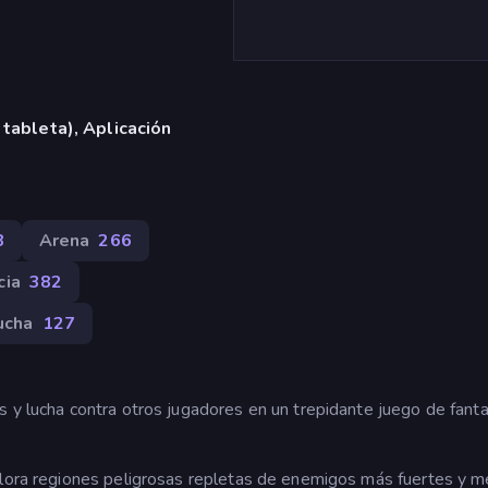
 tableta), Aplicación
8
Arena
266
cia
382
ucha
127
 y lucha contra otros jugadores en un trepidante juego de fanta
plora regiones peligrosas repletas de enemigos más fuertes y m