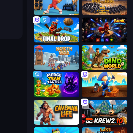
Gym Boss
Ant Kingdom Rush
Final Drop
Bonk Survivor: Roguelike
North War
Dino World
Merge Team Tactics
Captains Idle
Caveman Life
Krew.io