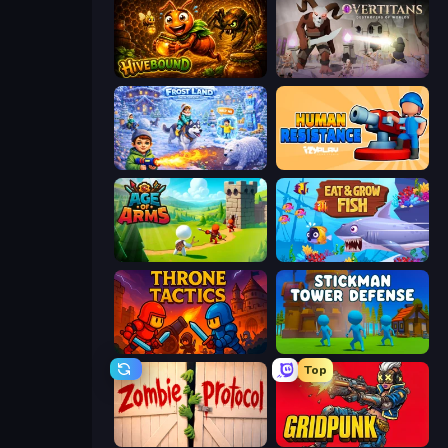
Hivebound
Overtitans: Destroyers of Worlds
Frost Land - Snow Survival
Human Resistance
Age Of Arms
Eat & Grow Fish
Throne Tactics
Stickman Tower Defense Idle 3D
Top
Zombie Protocol
Gridpunk - 3v3 Battle Royale