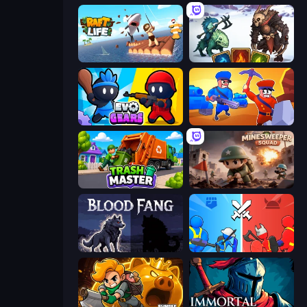
Raft Life
Dark Stones: Card Battle RPG
Evo Gears
Craft and Battle
Trash Master
Minesweeper Squad
Blood Fang
State Wars: Conquer Them All