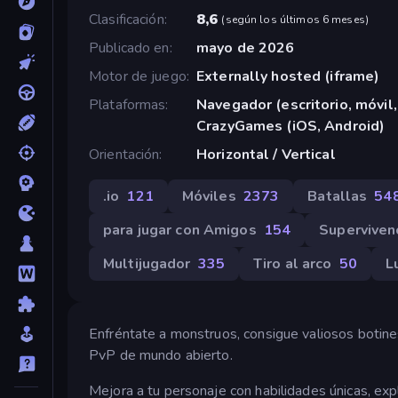
Clasificación
8,6
(
según los últimos 6 meses
)
Publicado en
mayo de 2026
Motor de juego
Externally hosted (iframe)
Plataformas
Navegador (escritorio, móvil,
CrazyGames (iOS, Android)
Orientación
Horizontal / Vertical
.io
121
Móviles
2373
Batallas
54
para jugar con Amigos
154
Superviven
Multijugador
335
Tiro al arco
50
L
Enfréntate a monstruos, consigue valiosos botines
PvP de mundo abierto.
Mejora a tu personaje con habilidades únicas, ex