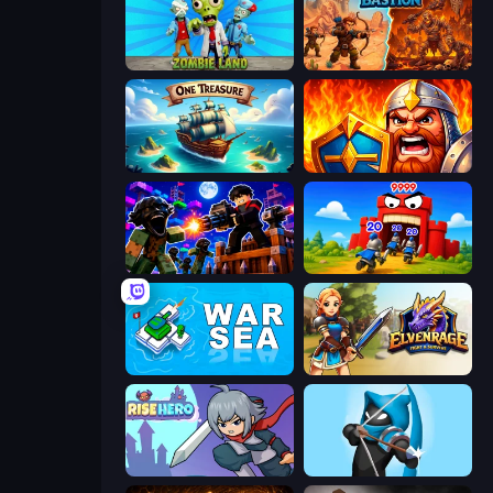
Zombie Land
Last Bastion
One Treasure
WarLink: Crown & Clash
Base Obby: Zombie Defense
TimeWarriors
War Sea
Elvenrage
Rise Hero
Wild Archer: Castle Defense