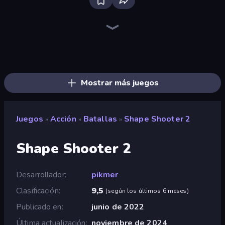
War the Knights
Throw a Lucky Block
Stickman Rebirth
Brainrot Arena Online
Immortal: Dark Slayer
Space Wars Battleground
Ships 3D
Gladiator Fights
War Sea
Mr. Dude: Online Multiverse Challenge
Lost Dungeon
Stellar Swarm
Zombie Road
Chaos Arena
Boom!
Boom Slingers ReBoom
Bed Wars
Obby: Dig Brainrots
Mostrar más juegos
Juegos
Acción
Batallas
Shape Shooter 2
»
»
»
Shape Shooter 2
Desarrollador
pikmer
Clasificación
9,5
(
según los últimos 6 meses
)
Publicado en
junio de 2022
Última actualización
noviembre de 2024