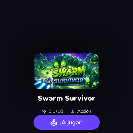
Swarm Survivor
9,1/10
Acción
¡A jugar!