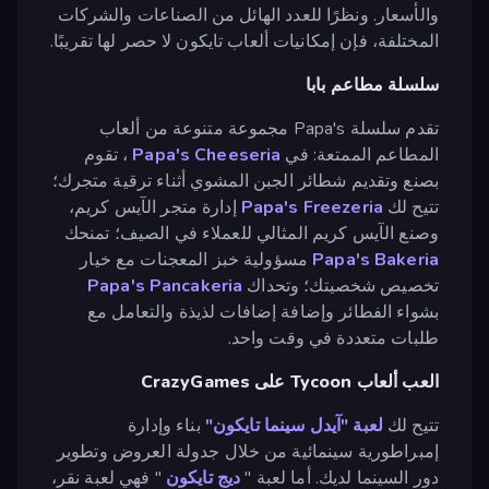
والأسعار. ونظرًا للعدد الهائل من الصناعات والشركات
المختلفة، فإن إمكانيات ألعاب تايكون لا حصر لها تقريبًا.
سلسلة مطاعم بابا
تقدم سلسلة Papa's مجموعة متنوعة من ألعاب
المطاعم الممتعة: في
Papa's Cheeseria
، تقوم
بصنع وتقديم شطائر الجبن المشوي أثناء ترقية متجرك؛
تتيح لك
Papa's Freezeria
إدارة متجر الآيس كريم،
وصنع الآيس كريم المثالي للعملاء في الصيف؛ تمنحك
Papa's Bakeria
مسؤولية خبز المعجنات مع خيار
تخصيص شخصيتك؛ وتحداك
Papa's Pancakeria
بشواء الفطائر وإضافة إضافات لذيذة والتعامل مع
طلبات متعددة في وقت واحد.
العب ألعاب Tycoon على CrazyGames
تتيح لك
لعبة "آيدل سينما تايكون"
بناء وإدارة
إمبراطورية سينمائية من خلال جدولة العروض وتطوير
دور السينما لديك. أما لعبة "
ديج تايكون
" فهي لعبة نقر،