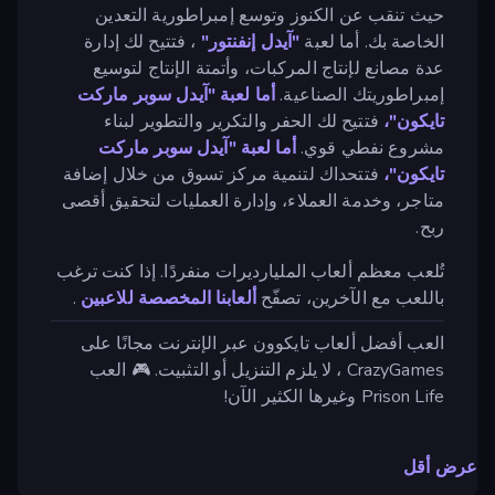
حيث تنقب عن الكنوز وتوسع إمبراطورية التعدين
الخاصة بك. أما لعبة
"آيدل إنفنتور"
، فتتيح لك إدارة
عدة مصانع لإنتاج المركبات، وأتمتة الإنتاج لتوسيع
إمبراطوريتك الصناعية.
أما لعبة "آيدل سوبر ماركت
تايكون"،
فتتيح لك الحفر والتكرير والتطوير لبناء
مشروع نفطي قوي.
أما لعبة "آيدل سوبر ماركت
تايكون"،
فتتحداك لتنمية مركز تسوق من خلال إضافة
متاجر، وخدمة العملاء، وإدارة العمليات لتحقيق أقصى
ربح.
تُلعب معظم ألعاب المليارديرات منفردًا. إذا كنت ترغب
باللعب مع الآخرين، تصفّح
ألعابنا المخصصة للاعبين
.
العب أفضل ألعاب تايكوون عبر الإنترنت مجانًا على
CrazyGames ، لا يلزم التنزيل أو التثبيت. 🎮 العب
Prison Life وغيرها الكثير الآن!
عرض أقل