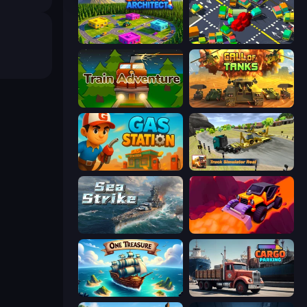
Traffic Architect
Slightly Annoying Traffic
Train Adventure
Call of Tanks
Gas Station
Truck Simulator Real
Sea Strike
Sand King
One Treasure
Cargo Truck Parking