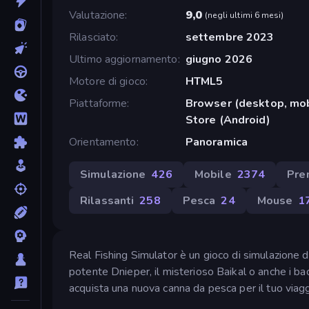
Valutazione
9,0
(
negli ultimi 6 mesi
)
Rilasciato
settembre 2023
Ultimo aggiornamento
giugno 2026
Motore di gioco
HTML5
Piattaforme
Browser (desktop, mob
Store (Android)
Orientamento
Panoramica
Simulazione
426
Mobile
2374
Pre
Rilassanti
258
Pesca
24
Mouse
1
Real Fishing Simulator è un gioco di simulazione di
potente Dnieper, il misterioso Baikal o anche i bac
acquista una nuova canna da pesca per il tuo viagg