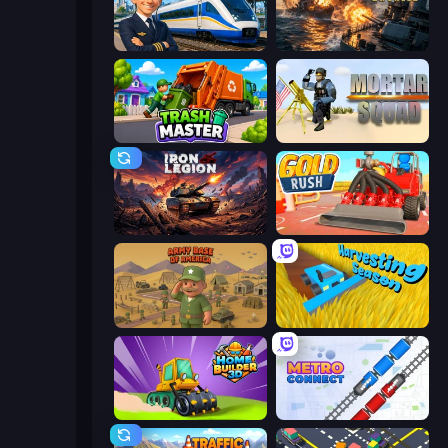
Idle Train Empire Tycoon
Battle Fleet World
Trash Master
Mortar Squad
Iron Legion
Gold Rush
Army Base Of America
Harvesting Season
Home Builder 3D
Metro Connect