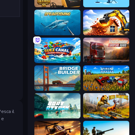
Gold Rush: Gold Simulator 3D
Ice Fishing
Spearfishing
City Constructor
Suez Canal Training Simulator
Truck Simulator: European Roads
Bridge Builder
Field Master
Pesca il
Boat Attack
Jungle Deer Hunting
 e