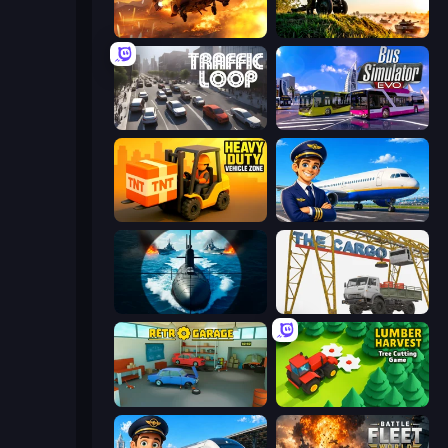
Heli Military Base
Artillery Vs Tanks
Traffic Loop
Bus Simulator: EVO
Heavy Duty: Vehicle Zone
Idle Airport Tycoon
Ships Battlefield 3D
The Cargo
Retro Garage
Lumber Harvest: Tree Cutting Game