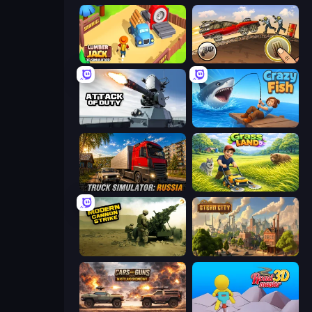
Lumberjack 3D Simulator
Earn to Die: Zombie Ride
Attack of Duty
Crazy Fish
Truck Simulator: Russia
Grass Land
Modern Cannon Strike
Steam City