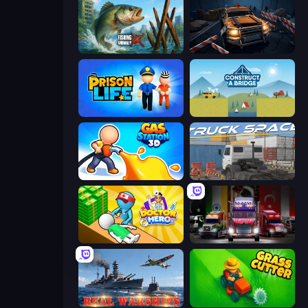
Fishing Anomaly
Cars vs Zombies
Prison Life
Construct a Bridge
Gas Station 3D
Truck Space
Doctor Hero
Big Euro Truck Driving
Real Warships
Grass Cutter: Mowing Simulator