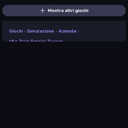
Mostra altri giochi
Giochi
Simulazione
Azienda
»
»
»
Idle Train Empire Tycoon
Idle Train Empire Tycoon
Sviluppatore
Hako Games
Valutazione
9,0
(
negli ultimi 6 mesi
)
Rilasciato
giugno 2024
Ultimo aggiornamento
luglio 2026
Motore di gioco
HTML5
Piattaforme
Browser (desktop, mobile,
tablet), App CrazyGames