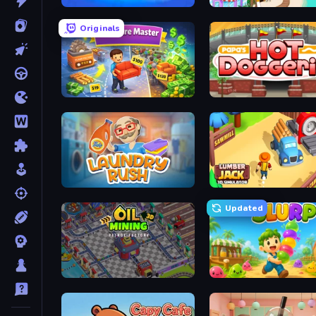
Prison Life
Papa's Freezeria
Originals
Furniture Master: Idle Tycoon
Papa's Hot Doggeria
Laundry Rush
Lumberjack 3D Simulator
Updated
Oil Mining 3D: Petrol Factory
Slurp