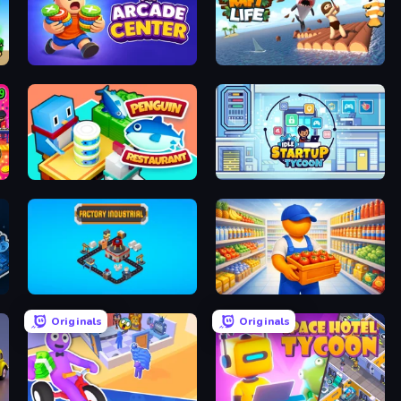
My Arcade Center
Raft Life
Penguin Restaurant
Idle Startup Tycoon
Factory Industrial
Supermarket Manager
Originals
Originals