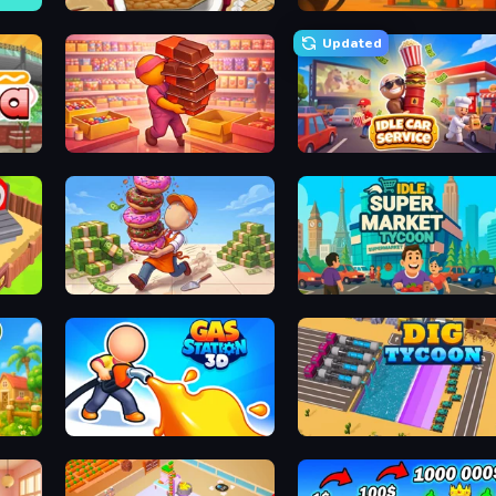
Papa's Bakeria
Gas Station
Updated
Candy Packing Store
Idle Car Service: Tycoon
Donut Place
Idle Supermarket Tycoon
Gas Station 3D
Dig Tycoon