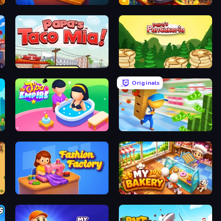
My Cake Shop
My Perfect Theme Park
Papa's Taco Mia
Papa's Pancakeria
Originals
Spa Empire
Supermarket Empire
Fashion Factory
My bakery