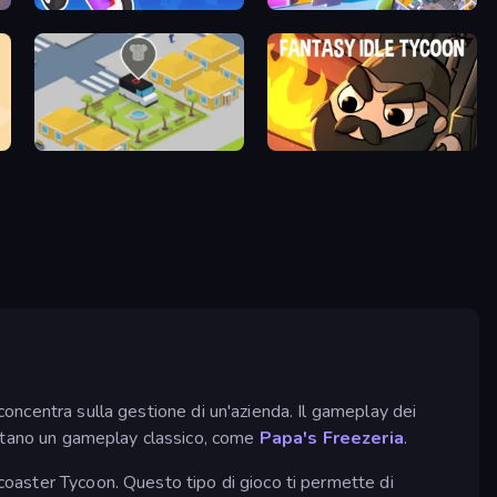
Horror Room: Scary Hotel Tycoon
My Space Hotel: Tycoon
Cookin'Truck
Fantasy Idle Tycoon
 concentra sulla gestione di un'azienda. Il gameplay dei
ntano un gameplay classico, come
Papa's Freezeria
.
rcoaster Tycoon. Questo tipo di gioco ti permette di