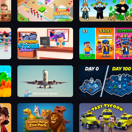
Juice Factory - Fruit Farm
Obby Tycoon Build the City
My Phone Store
Music Band
Idle Dino Farm Tycoon Simulator 3D
Idle Airline Tycoon
Idle Space Business Tycoon