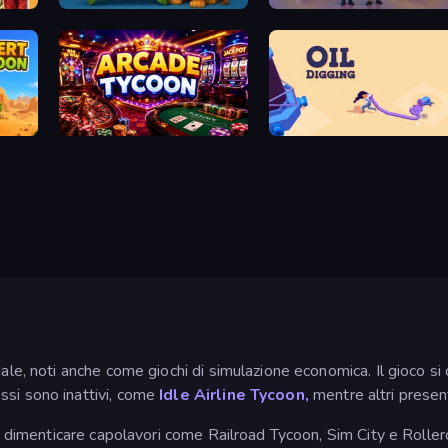
Animal Merge Zoo Park
Taxi Tycoon: Idle Business
Arcade Tycoon
Oil Digging
ale, noti anche come giochi di simulazione economica. Il gioco si
ssi sono inattivi, come
Idle Airline Tycoon,
mentre altri prese
può dimenticare capolavori come Railroad Tycoon, Sim City e Rolle