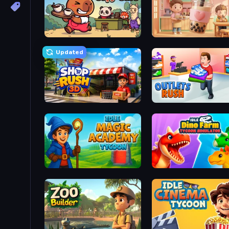
Capy Cafe
Boba Shop
Updated
Shop Rush 3D
Outlets Rush
Idle Magic Academy Tycoon