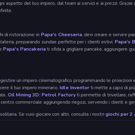
ni aspetto del tuo impero, dal team ai servizi e ai prezzi. Grazie
finite.
i di ristorazione: in
Papa's Cheeseria
, devi creare e servire pa
lateria, preparando sundae perfette per i clienti estivi;
Papa's B
 e
Papa's Pancakeria
ti sfida a grigliare pancake, aggiungere gu
e gestire un impero cinematografico programmando le proiezioni e
escere il tuo impero minerario.
Idle Inventor
ti mette a capo di pi
ale.
Oil Mining 3D: Petrol Factory
ti permette di trivellare, ra
un centro commerciale aggiungendo negozi, servendo i clienti e ge
olitaria. Se vuoi giocare con altri, consulta i nostri
giochi per 2 