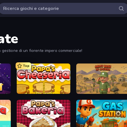
ate
la gestione di un fiorente impero commerciale!
Top
Papa's Cheeseria
Army Base Of America