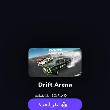
Drift Arena
٨٫٨/10
القيادة
انقر للعب!