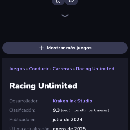
Racing Limits
Traffic Rider
Ramp Car VS Police: CHASE
Deadly Descent
Crazy Plane Landing
Madness Cars Destroy
Plane Chase
Free Rally: Pripyat
Xtreme Moto Mayhem
Sunset Bike Racing
Moto Maniac 3
The Cargo
Trial Mania
PolyTrack
Moto Racing Club
Moto X3M
Cycle Extreme
Moto Maniac 2
Mostrar más juegos
Juegos
Conducir
Carreras
Racing Unlimited
»
»
»
Racing Unlimited
Desarrollador
Kraken Ink Studio
Clasificación
9,3
(
según los últimos 6 meses
)
Publicado en
julio de 2024
Última actualización
enero de 2025