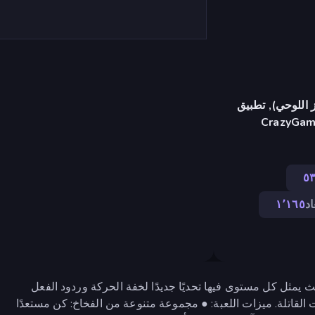
 اللوحي), تطبيق
CrazyGame
٥
اد
١٬١٦٥
ومنصات مثيرة حيث يمثل كل مستوى فيها تحديًا جديدًا لخفة الحركة وردود الفعل
القاتلة. ميزات اللعبة: ● مجموعة متنوعة من الفخاخ: كن مستعدًا