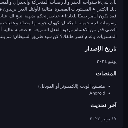
لأي شيء! ستواجه الحفر والأرضيات المتحركة والجدران والمسامي
ذلك الكثير. ● المستويات القصيرة: مثالية لأولئك الذين يريدو
فقد يكون الأمر صعبًا للغاية! ● عناصر تحكم بديهية: تتيح لك عن
رسومات فنية جميلة بالبكسل: كهوف جوية بها مصائد وعقبات 
أقصى قدر من الاهتمام وردود الفعل السريعة. ● صعوبة عالية: أي
المستويات وعدم كسر هاتفك؟ كن سيد طريق الشيطان! قم بتنزيل 
تاريخ الإصدار
يونيو ٢٠٢٤
المنصات
متصفح الويب (الكمبيوتر أو الموبايل)
Android
آخر تحديث
١٧ يوليو ٢٠٢٤