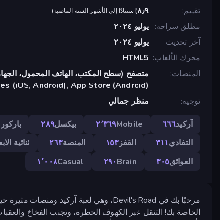
تقييم
٨٫٩
(
استنادًا إلى الأشهر الستة الماضية
)
مطلق سراحه
يوليو ٢٠٢٤
آخر تحديث
يوليو ٢٠٢٤
محرك الألعاب
HTML5
المنصات
متصفح (سطح المكتب، الهاتف المحمول، الجهاز
s (iOS, Android), App Store (Android)
توجيه
منظر جمالي
آركيد
٦٦٦
Mobile
٢٬٣٦٩
بيكسل
٢٨٩
باركور
٣
التفادي
٣١١
القفز
١٥٣
المنصة
٢٦٣
ثنائية الابع
العوائق
٣٠٥
Brain
٢٩٠
Casual
١٬٠٠٨
مرحبًا بك في Devil's Road، وهي لعبة آركيد 
الخاصة بك! التنقل عبر الكهوف الخطرة، وتجنب الفخاخ والعقبات 