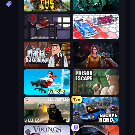
The Battleground
Take Actions
The Visitor
Cars Arena
Mafia Takedown
Survival Zone Zombie Outbreak
Office Chair Parkour
Prison Escape
Top
BodyCamera Shooter
Escape Road 3