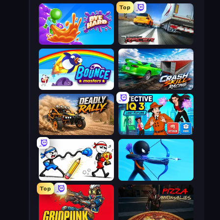
Top
Dye Hard
Traffic Racer
Bouncemasters
Crash Skill Racing
Deadly Rally
Detective IQ 3
Doodle Smash
Archers Random
Top