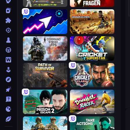
Ragdoll Archers
Fragen
Space Waves
Mussoumano Game
Command Strike FPS
Cricket Superstar League
Path of Survivor
Cricket Clash
Prison Escape 2
Downhill Racer