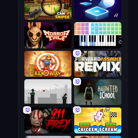
Camo Sniper
Tile Jumper 3D
Horror Tale
Virtual Online Piano
Kick the Buddy
Forward Assault Remix
Javelin Fighting
Haunted School
911: Prey
Chicken Scream