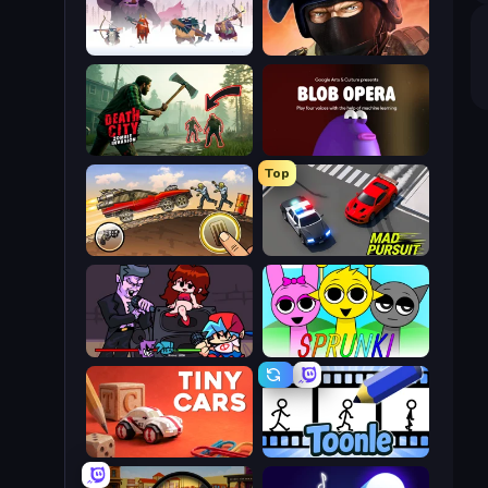
Vikings: An Archer's Journey
Bullet Force
Death City Zombie Invasion
Blob Opera
Top
Earn to Die: Zombie Ride
Mad Pursuit
Friday Night Funkin'
Sprunki
Tiny Cars
Toonle