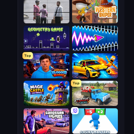
Sniper Assassin - Government Agent
Western Sniper
Geometry Game
Wave Dash: Geometry Arrow
Top
Escape from Vlogger: Runaway
BMG: Ragdoll Playground
Top
Mage Castle Idle Defense
Hustle & Drift in ZIL
Gangster Crimes Online 6: Mafia City
Count Masters: Stickman Games