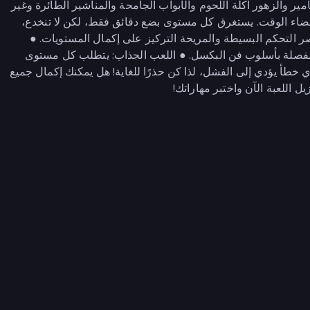
ر والزهور آكلة اللحوم والأبواب الجامحة والمناشير الطائرة وغير
ن قضاء الوقت. يستغرق كل مستوى بضع دقائق فقط، لكن لا تنخدع،
اصر التحكم البسيطة والمريحة التركيز على إكمال المستويات. ●
مفصلة بأسلوب فن البكسل. ● اللعب الجذاب: يتطلب كل مستوى
 خطأ يؤدي إلى الفشل، لذا كن حذرًا للغاية! هل يمكنك إكمال جميع
اللعبة الآن واختبر مهاراتك!