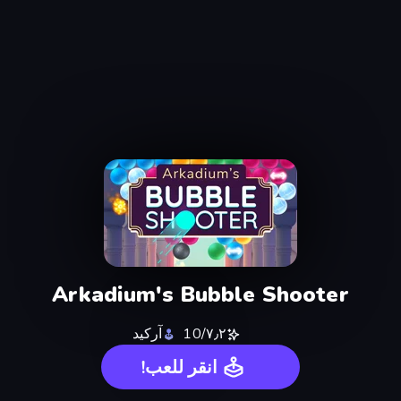
Arkadium's Bubble Shooter
٧٫٢/10
آركيد
انقر للعب!