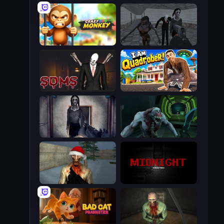
Crazy Zoo Monkey
Slendrina Must Die: The School
Slenderman Must Die: Sanatorium 2021
I Am Quadrober!
Slendrina Must Die: The Cellar
Shoot Your Nightmare: Space Isolation
Monster Christmas Terror
MIDNIGHT Remastered