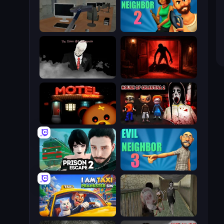
Office Horror Story
Evil Neighbor 2
The Dawn of Slenderman
Doors Castle
Bear Haven
House of Celestina: Chapter Two
Prison Escape 2
Evil Neighbor 3
I Am Taxi Prankster Sim
Jeff the Killer vs Slendrina