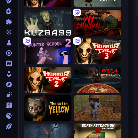
Horror Tale
Haunted School
Kuzbass Horror
911: Cannibal
Haunted School 2
Horror Tale 3: The Witch
Horror Tale 2: Samantha
Pizza Anomalies
The Cat in Yellow
Creepy Granny Scream: Scary Freddy