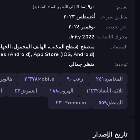
تقييم
٩٫٠
(
استنادًا إلى الأشهر الستة الماضية
)
مطلق سراحه
أغسطس ٢٠٢٣
آخر تحديث
نوفمبر ٢٠٢٤
محرك الألعاب
Unity 2022
المنصات
متصفح (سطح المكتب، الهاتف المحمول، الجهاز
s (Android), App Store (iOS, Android)
توجيه
منظر جمالي
المغامرة
٢٤١
رعب
٩٠
Mobile
٢٬٣٧٨
هالوين
ثلاثية الأبعاد
١٬٤٣٢
الهروب
١٨٨
الغموض
٤٣
ال
المنطق
٥٥٩
Premium
٢٣٠
تاريخ الإصدار