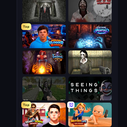
Slenderman Must Die: Underground Bunker
Jeff The Killer: Lost in the Nightmare
Top
Escape from Vlogger: Runaway
Escape Portal
Sorcerers Refuge
Slendrina Must Die: The House
While We Sleep: Slendrina Is Here
Seeing Things
Top
Escape from School: Runaway
Mother Life Simulator: Prank