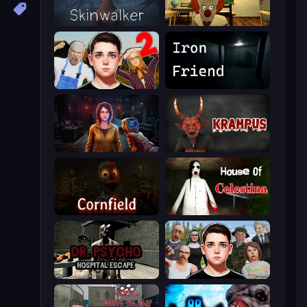
Skinwalker
Death Attraction: Horror Game
Schoolboy Escape 2
Iron Friend
Survival Zone Zombie Outbreak
Krampus
Cornfield
House of Celestina
Dr. Psycho: Hospital Escape
Schoolboy Escape: Runaway