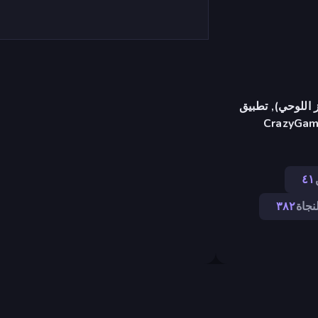
 اللوحي), تطبيق
CrazyGame
٤١
نجاة
٣٨٢