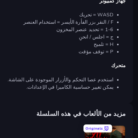
جهاز كمبيوتر
WASD = تحريك
F / النقر بزر الفأرة الأيسر = استخدام العنصر
1-6 = تحديد عنصر المخزون
ج = اجلس / انحنِ
H = تلميح
P = توقف مؤقت
متحرك
استخدم عصا التحكم والأزرار الموجودة على الشاشة.
يمكن تغيير حساسية الكاميرا في الإعدادات.
مزيد من الألعاب في هذه السلسلة
Originals