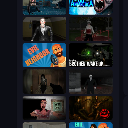
Hospital: Survive the Night
Antarctica 88
Case: Smile 2
Jeff the Killer: Horrendous Smile
Evil Neighbor
Brother Wake Up
Slendrina Must Die: The Forest
Case: Smile
Silent House
She is Mad