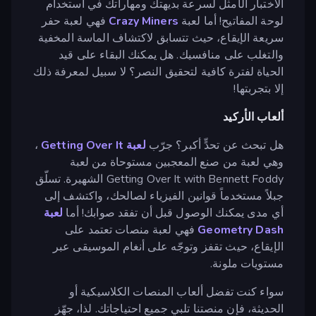
الاختبار الأمثل لسرعة بديهتك ومهاراتك في استخدام
لوحة المفاتيح! أما لعبة
Crazy Miners
فهي لعبة حفر
سريعة الإيقاع، حيث تتسابق لاكتشاف الماسة المخفية
والتغلب على منافسيك. هل يمكنك البقاء على قيد
الحياة لفترة كافية لتحقيق النصر؟ لا سبيل لمعرفة ذلك
إلا بتجربتها!
ألعاب الأركيد
هل تبحث عن تحدٍّ أكبر؟ جرّب
لعبة Getting Over It
،
وهي لعبة من صنع المعجبين مستوحاة من لعبة
Getting Over It with Bennett Foddy الشهيرة. تسلّق
جبلاً مستخدماً قوانين الفيزياء لصالحك، واكتشف إلى
أي مدى يمكنك الوصول قبل أن تفقد صوابك! أما
لعبة
Geometry Dash
فهي لعبة منصات تعتمد على
الإيقاع، حيث تقفز وتوجّه على أنغام الموسيقى عبر
مستويات ملونة.
سواء كنت تفضل ألعاب المنصات الكلاسيكية أو
الحديثة، فإن منصتنا تلبي جميع احتياجاتك. لذا، جهّز