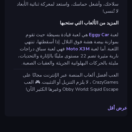
سلاحك، وأشعل حماسك، واستعد لمعركة ثنائية الأبعاد
لا تُنسى!
المزيد من الألعاب التي ستحبها
لعبة
Eggy Car
هي لعبة قيادة بسيطة حيث تقوم
بموازنة بيضة هشة فوق التلال. إذا أسقطتها، تنتهي
اللعبة. أما لعبة
Moto X3M
فهي لعبة سباق دراجات
نارية مثيرة تضم 22 مستوى مليئًا بالإثارة والتحديات،
مليئة بالحركات البهلوانية الجريئة والعقبات الصعبة.
العب أفضل ألعاب المنصة عبر الإنترنت مجانًا على
CrazyGames ، لا يلزم التنزيل أو التثبيت. 🎮 العب
Obby World: Squid Escape وغيرها الكثير الآن!
عرض أقل