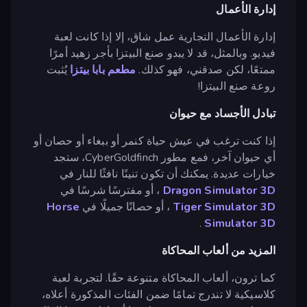
إدارة الأعمال
إدارة الأعمال التجارية عمل شاق، إلا إذا كانت لعبة
فيديو. وبالمثل، قد لا يبدو صنع البيتزا بأجر زهيد أمرًا
ممتعًا، لكن صدقني، فهو كذلك.
مطعم بابا بيتزا
يُثبت
روعة صنع البيتزا!
تبادل الأجساد مع حيوان
إذا كنت ترغب في عيش حياة كنمر أو ببغاء أو حصان أو
أي حيوان آخر، فمع مطور CyberGoldfinch، ستجد
خيارات عديدة. يمكنك أن تكون تنينًا نافثًا للنار في
Dragon Simulator 3D
، أو مفترسًا شرسًا في
Tiger Simulator 3D
، أو حصانًا جميلًا في
Horse
.
Simulator 3D
المزيد من ألعاب المحاكاة
كما ترون، ألعاب المحاكاة متنوعة حقًا. لتجربة لعبة
كلاسيكية لا تندرج تمامًا ضمن الفئات المذكورة أعلاه،