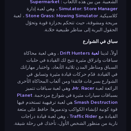
الشعبية. من بين هذه الألعاب
: Supermarket
Simulator: Store Manager
، وهي لعبة إدارة
كلاسيكية.
Stone Grass: Mowing Simulator
، لعبة
مريحة ومشوقة، حيث تتحكم بجزازة قوية وتحوّل
الحقول البرية إلى مناظر طبيعية خلابة.
سباق في الشوارع
أولاً، لدينا
لعبة Drift Hunters
، وهي لعبة محاكاة
سباقات وانزلاق مثيرة تتيح لك القيادة في حلبات
السباق ومناظر المدن ثلاثية الأبعاد، واختبار مهاراتك
في القيادة. قدّم حركات قيادة مثيرة وتسابق في
الشوارع بسرعات فائقة! ومن ألعاب المحاكاة الأخرى
الرائعة لعبة
Mr. Racer،
وهي لعبة سباقات تتميز
بسباقات سيارات مثيرة في شوارع مزدحمة.
Planet
Smash Destruction
هي لعبة ترفيهية تستخدم فيها
قوة كونية لإنشاء الكواكب وتدميرها. حافظ على متعة
القيادة مع
Traffic Rider
، وهي لعبة قيادة دراجات
نارية من منظور الشخص الأول، تأخذك في رحلة شيقة.