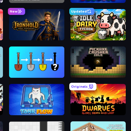
os
TileMan.io
Pixel Blast
New
Updated
es
Ironhold: Pixel Kingdoms
Idle Dairy Tycoon
Merge Tools - Merge and Dig
Pickaxe Crusher Idle
Originals
ic
TankFlow.io
Dwarves: Glory, Death, and Loot