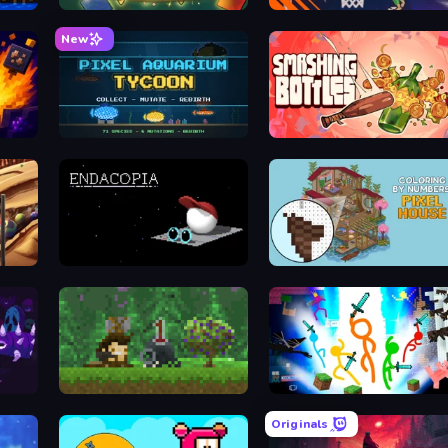
 Tycoon
OreCrusher 2
BasketBr
New
t Miner
Pixel Aquarium Tycoon
Smashing Bottl
Creator
Endacopia
Coloring by Numbers: Pixel House
urvival
Aground
Stickman Ep
Originals