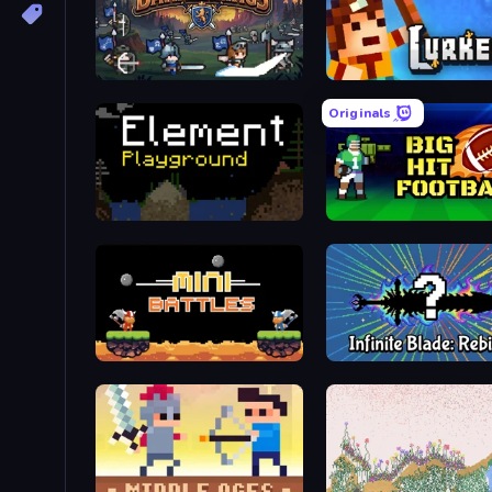
Bannerlings
Lur
Originals
Element Playground
Big Hit F
12 MiniBattles
Infinite Blade: