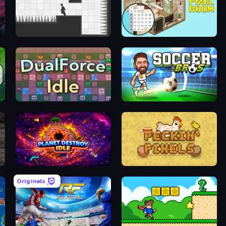
rs
Rotate
Coloring by Numbers: Pixel Room
er
DualForce Idle
Soccer Bros
re
Planet Destroy Idle
Peckin' Pixels
Originals