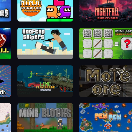
kers.io
Ninja Parkour Multiplayer
Nightfall Survivo
ootball
Rooftop Snipers
MineTap Merge Click
 Rebirth
Lime Playground Sandbox
More O