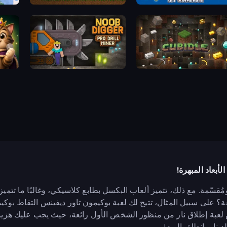
dspiel
Mine Blocks
Pew P
Kingdom
Noob Digger: Pro Drill Miner
Cubid
ُقسّمة. مع ذلك، تتميز ألعاب البكسل بطابع كلاسيكي، وغالبًا ما تتم
ة؟ على سبيل المثال، تتيح لك لعبة بوكيمون تاور ديفينس التقاط بو
ليبس لعبة إطلاق نار من منظور الشخص الأول رائعة، حيث يجب عليك هز