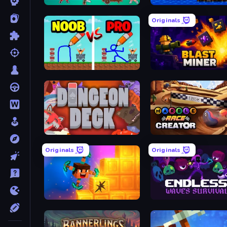
Tavern Rumble: Roguelike Card
Harbor
Originals
DOP Noob: Draw to Save
Blas
Dungeon Deck
Marble Race 
Originals
Originals
Merge & Dig!
Endless Waves S