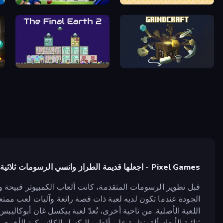
ew
Real Football
Steve's World
le
The Final Earth 2
GrindCraft
Pixel Games - اجعلها قديمة الطراز وانسي الرسومات ثلاثية الأبعاد المبهرة!
قبل تطوير الرسومات المتقدمة، كانت ألعاب الكمبيوتر قبيحة وم
الجودة عندما تكون لديه لعبة ذات قصة رائعة وآليات لعب ممتع
اللعبة الأصلية. من ناحية أخرى، تُعدّ لعبة بيكسل غان أبوكا