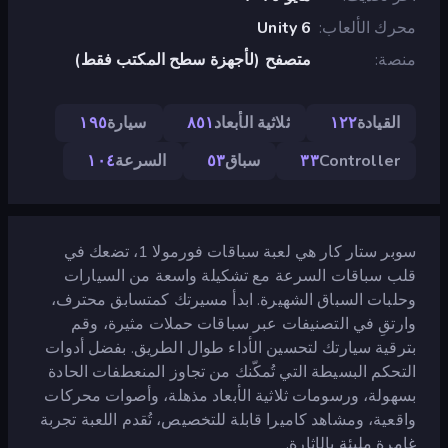
محرك الألعاب
Unity 6
منصة
متصفح (لأجهزة سطح المكتب فقط)
القيادة
١٢٢
ثلاثية الأبعاد
٨٥١
سيارة
١٩٥
Controller
٣٣
سباق
٥٣
السرعة
١٠٤
سوبر ستار كار هي لعبة سباقات فورمولا 1، تضعك في
قلب سباقات السرعة مع تشكيلة واسعة من السيارات
وحلبات السباق الشهيرة. ابدأ مسيرتك كمتسابق محترف،
وارتقِ في التصنيفات عبر سباقات حملات مثيرة، وقم
بترقية سيارتك لتحسين الأداء طوال الطريق. بفضل أدوات
التحكم البسيطة التي تُمكّنك من تجاوز المنعطفات الحادة
بسهولة، ورسومات ثلاثية الأبعاد مذهلة، وأصوات محركات
واقعية، ومشاهد كاميرا قابلة للتخصيص، تُقدم اللعبة تجربة
غامرة مليئة بالإثارة.