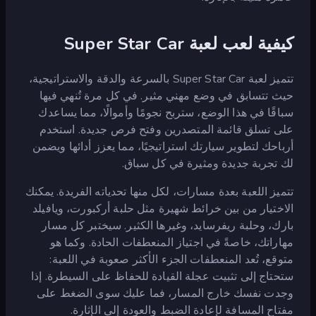
كيفية لعب لعبة Super Star Car
تتميز لعبة Super Star Car بالسرعة والدقة والاستراتيجية،
حيث تتسابق في وضع مهني مثير. في كل مرة تُنهي فيها
سباقًا في هذا الوضع، ستربح نجومًا وأموالًا، مما يساعدك
على تسلق قائمة المتصدرين وفتح فرص جديدة. استخدم
أرباحك لتطوير سيارتك استراتيجيًا، مما يعزز أدائها ويضمن
لك تجربة جديدة ومثيرة في كل سباق.
تتميز اللعبة بعدة مسارات، لكل منها تحدياته الفريدة. يمكنك
الاختيار من بين خرائط شهيرة مثل حلبة أركبورت، ويافيلد
بارك، وحلبة ريفرسايد، وغيرها الكثير. سيختبر كل مسار
مهاراتك، خاصةً في اجتياز المنعطفات الحادة. وكما هو
متوقع، تُعد المنعطفات الجزء الأكثر صعوبة في اللعبة:
ستحتاج إلى تثبيت عجلة القيادة للحفاظ على السيطرة. إذا
وجدت نفسك خارج المسار، فما عليك سوى الضغط على
مفتاح المسافة لإعادة الضبط والعودة إلى الإثارة.