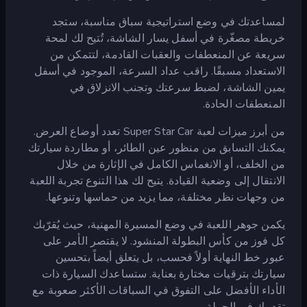
لمساعدتك في وضع استراتيجية سباق مناسبة، ستجد
خريطة مصغّرة في أسفل يسار الشاشة، تُتيح لك لمحة
سريعة عن المنعطفات والعقبات القادمة، لتتمكن من
الاستعداد مسبقًا. راقب عداد السرعة، الموجود في أسفل
يمين الشاشة، لضبط سرعتك وتجنب الانزلاق في
المنعطفات الحادة.
من أبرز ميزات لعبة Super Star Car تعدد أوضاع العرض.
يمكنك التسابق من منظور عين الطائر، أو مطاردة سيارتك
من الخلف، أو الانغماس الكامل في الإثارة من خلال
الانتقال إلى وضعية القيادة. يتيح لك هذا التنوع تجربة اللعبة
من وجهات نظر مختلفة، مما يزيد من حماسها وتنوعها.
يكمن جوهر اللعبة في وضع المسيرة المهنية، حيث يُقرّبك
كل فوز من كأس البطولة المنشود. لا يقتصر الأمر على
عبور خط النهاية أولاً فحسب، بل يتعلق أيضاً بتحسين
سيارتك بترقيات مختارة بعناية. ستساعدك السيارة ذات
الأداء الأفضل على التفوق في السباقات الأكثر صعوبة مع
تقدمك في الحملة.