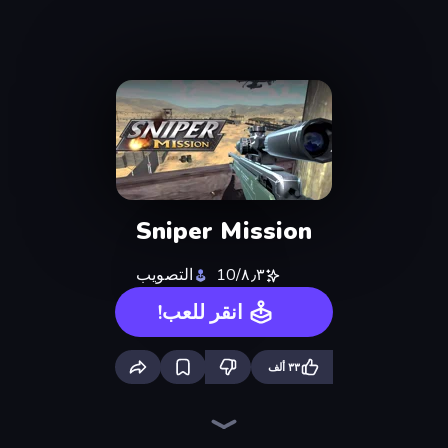
Sniper Mission
٨٫٣/10
التصويب
انقر للعب!
٣٣ ألف