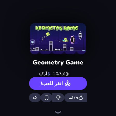
Geometry Game
٨٫٥/10
آركيد
انقر للعب!
١٧٤ ألف