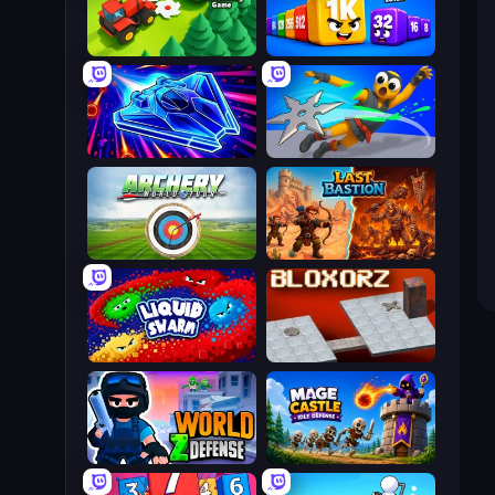
Lumber Harvest: Tree Cutting Game
Cubes 2048 Royale
Stellar Swarm
Ninja Swipe Strike
Archery World Tour
Last Bastion
Liquid Swarm
Bloxorz
World Z Defense - Zombie Defense
Mage Castle Idle Defense