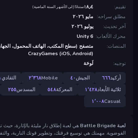
تقييم
٨٫٤
(
استنادًا إلى الأشهر الستة الماضية
)
مطلق سراحه
مايو ٢٠٢٦
آخر تحديث
يوليو ٢٠٢٦
محرك الألعاب
Unity 6
المنصات
متصفح (سطح المكتب، الهاتف المحمول، الجهاز
CrazyGames (iOS, Android)
توجيه
لَوحَة
آركيد
٦٦٦
الجيش
٤٠
Mobile
٢٬٣٦٨
التفادي
١
ثلاثية الأبعاد
١٬٤٢٨
المعركة
٥٤٨
المسدس
٢٥٥
١٬٠٠٨
Casual
لعبة Battle Brigade
هي لعبة إطلاق نار مليئة بالإثارة، حيث 
الفوضوية. مهمتك هي توسيع فرقتك، وتطوير قوتك النارية، والت