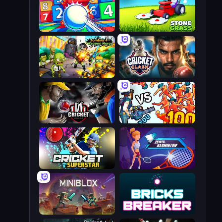
Entropy
Stone Grass: Mowing Simulator
Zombies 4 Weapon Merge
Cricket Clash
Cricket World Cup
Horde Killer: You vs 100
Cricket Superstar League
Power Badminton
Miniblox
Bricks Breaker