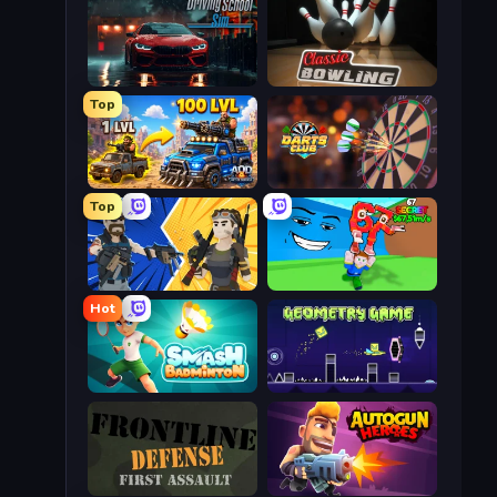
Driving School Simulator
Classic Bowling
Top
AOD - Art Of Defense
Darts Club
Top
BuildNow GG
Escape Tsunami for Brainrots!
Hot
Smash Badminton
Geometry Game
Frontline Defense
Autogun Heroes