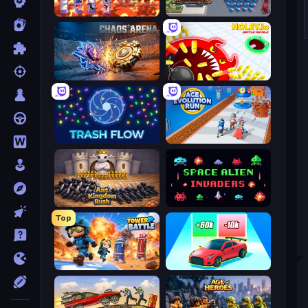
Hero Castle War: Tower Attack
Road Survival
Chaos Arena
Holey.io Battle Royale
Trash Flow
Age Evolution Run
Ant Kingdom Rush
Space Alien Invaders
Top
Tower Battle
Upgrade the Supercar 3D