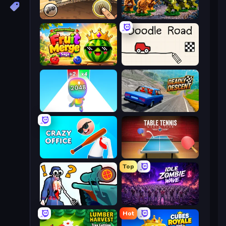
Earn to Die: Zombie Ride
Age of Heroes
Watermelon Fruit Merge Saga
Doodle Road
Man Runner 2048
Deadly Descent
Crazy Office: Slap and Smash!
Table Tennis World Tour
Top
Sniper Shot: Bullet Time
Idle Zombie Wave: Survivors
Hot