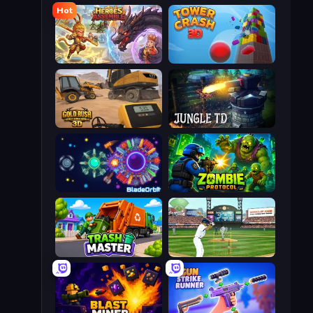
Hot
Heroes Assemble
Tower Crash 3D
Gold Rush: Gold Simulator 3D
Jungle TD
BladeOrbit.io
Zombie Protocol
Trash Master
Baseball