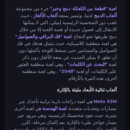
لعبة "قطعة من الكعكة: دمج وخبز"
جزء من مجموعة
ألعاب الدمج
لدينا، وتتميز بمتعة
ألعاب الألغاز
، حيث
تلعب دور الشخصية الرئيسية إميلي، التي لا يمكنها
الانتقال إلى فصول جديدة أو قصة اللعبة إلا من خلال
دمج طريقها نحو النجاح.
لعبة "فك البراغي والصواميل"
هي لعبة منطقية كلاسيكية، حيث يتمثل هدفك في فك
الصواميل والمسامير حتى تسقط اللوحة بأكملها دون
أن تعلق. لا يمكن الحديث عن متعة الألغاز دون ذكر
لعبة
"البحث عن الكلمات"
، وهي لعبة منطقية للعثور
على الكلمات، أو لعبة
"2048"
، وهي لعبة منطقية
أخرى، هذه المرة بالأرقام.
ألعاب ثنائية الأبعاد مليئة بالإثارة
Moto X3M
هي لعبة دراجات نارية ترابية تأخذك عبر
مسارات وتحديات متعددة.
لعبة الهندسة
هي لعبة أخرى
مثيرة، حيث تقود شخصيتك الرئيسية، وهي مربع، عبر
مسار حواجز مليء بالإثارة. بعد إكمال مرحلة، تُكرر
اللعبة، ولكن بمستوى أعلى. انضم إلينا للإثارة، واستمتع