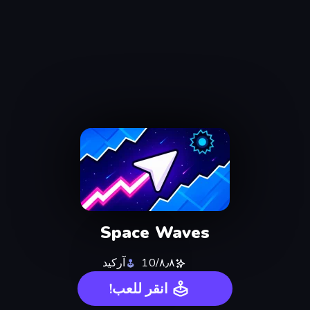
Space Waves
٨٫٨/10
آركيد
انقر للعب!