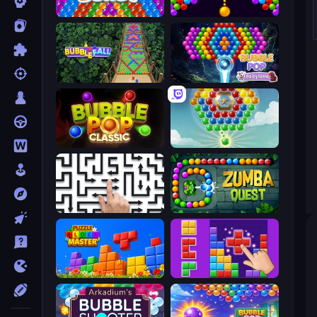
Bubble Blast
Bubble Story
Bubble Fall
Bubble Pop Fairyland
Bubble Pop Classic
Little Fox: Bubble Spinner Pop
Arrow Escape: Puzzle
Zumba Quest
Puzzle Block Master
BlockBuster Puzzle