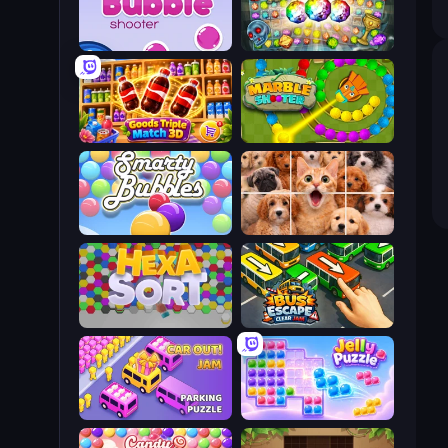
Bubble Shooter
Forgotten Treasure 2
Goods Triple Match 3D
Marble Shooter
Smarty Bubbles
Jigpic Solitaire
Hexa Sort
Bus Escape: Clear Jam
Car OUT! Jam Parking Puzzle
Jelly Puzzle