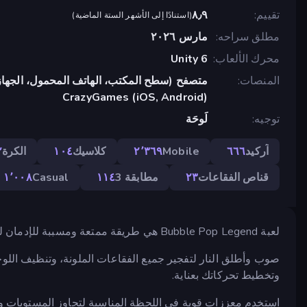
تقييم
٨٫٩
(
استنادًا إلى الأشهر الستة الماضية
)
مطلق سراحه
مارس ٢٠٢٦
محرك الألعاب
Unity 6
المنصات
متصفح (سطح المكتب، الهاتف المحمول، الجهاز
CrazyGames (iOS, Android)
توجيه
لَوحَة
آركيد
٦٦٦
Mobile
٢٬٣٦٩
كلاسيك
١٠٤
الكرة
٢
قناص الفقاعات
٢٣
مطابقة 3
١١٤
Casual
١٬٠٠٨
لعبة Bubble Pop Legend هي طريقة ممتعة ومسببة للإدمان لتمضية الوقت مع الحفاظ على نشاط عقلك.
صوب وأطلق النار لتفجير جميع الفقاعات الملونة، وتنظيف اللو
وتخطيط تحركاتك بعناية.
استخدم معززات قوية في اللحظة المناسبة لتجاوز المستويات وا