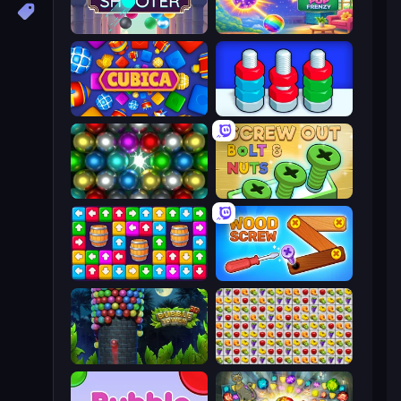
Arkadium's Bubble Shooter
Bubble Pop Frenzy
Cubica
Nuts Puzzle: Sort By Color
Magnet Balls: Addictive
Screw Out: Bolts and Nuts
Tap Away Story
Wood Screw: Bolts Puzzle
Bubble Tower 3D
Same Game Fruit Collapse