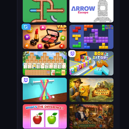
Plumber Pipe Out
Arrow Escape
Tap Gallery
Blocks and that’s it
Magic Towers Solitaire
Box It Up
Tangle Master
Hidden Objects: Island Secrets
What's The Difference?
Hidden Object: Street Of Secrets