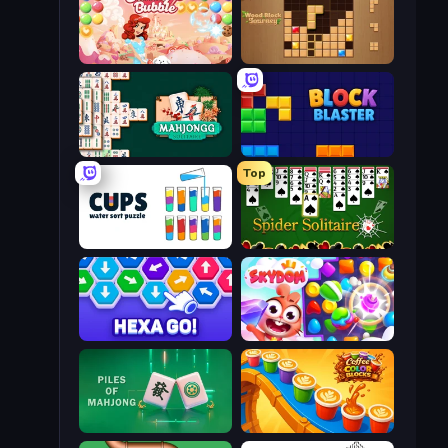
Candy Bubble
Wood Block Journey
Mahjongg Solitaire
Block Blaster
Top
Cups - Water Sort Puzzle
Spider Solitaire
Hexa GO!
Skydom
Piles of Mahjong
Coffee Color Blocks