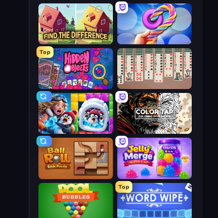
Find The Difference
Twisted Tangle
Top
Hidden Objects
Spider Solitaire 2 Suits
Captain Blast
Color Tap: Coloring by Numbers
Ball Roll
Jelly Merge: Upgrade & Sell
Top