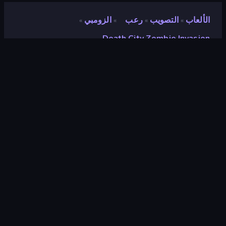
الألعاب
التصويب
رعب
الزومبي
»
»
»
»
Death City Zombie Invasion
Death City Zombie
Invasion
مطور
Great Games Studio
تقييم
٨٫٨
(
استنادًا إلى الأشهر الستة الماضية
)
مطلق سراحه
أكتوبر ٢٠٢٤
آخر تحديث
أكتوبر ٢٠٢٤
محرك الألعاب
HTML5
المنصات
متصفح (سطح المكتب، الهاتف المحمول،
الجهاز اللوحي), تطبيق CrazyGames
(Android)