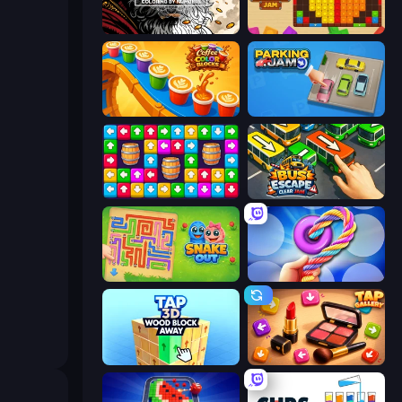
Color Tap: Coloring by Numbers
Wood Blocks Jam
Coffee Color Blocks
Parking Jam
Tap Away Story
Bus Escape: Clear Jam
Snake Out: Maze Escape
Twisted Tangle
Tap 3D Wood Block Away
Tap Gallery