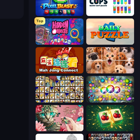
Pixel Blast
Cups - Water Sort Puzzle
Top
Hidden Objects
Daily Puzzle
Mahjong Connect (Legacy)
Jigpic Solitaire
Tiles of the Simpsons
Forgotten Treasure 2
Favorite Puzzles
Mahjong Puzzle: Tile Match