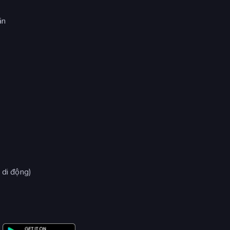
ãn
ị
 di động)