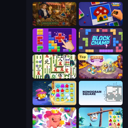
Hidden Object: Street Of Secrets
Screw Sorting
BlockBuster Puzzle
Block Champ
Top
Mahjong Shanghai
Mergest Kingdom
Candy Riddles
Nonogram Square