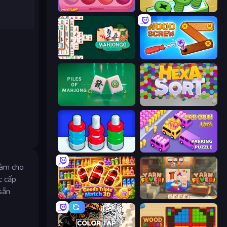
Piece of Cake: Merge and Bake
Screw Out: Bolts and Nuts
Mahjongg Solitaire
Wood Screw: Bolts Puzzle
Piles of Mahjong
Hexa Sort
Nuts Puzzle: Sort By Color
Car OUT! Jam Parking Puzzle
làm cho
c cấp
sẵn
Goods Triple Match 3D
Yarn Fever! Unravel Puzzle