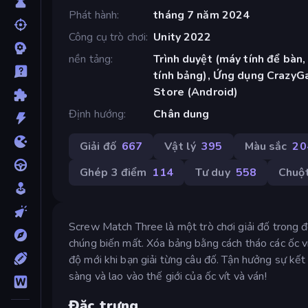
Phát hành
tháng 7 năm 2024
Công cụ trò chơi
Unity 2022
nền tảng
Trình duyệt (máy tính để bàn,
tính bảng), Ứng dụng CrazyG
Store (Android)
Định hướng
Chân dung
Giải đố
667
Vật lý
395
Màu sắc
20
Ghép 3 điểm
114
Tư duy
558
Chuộ
Screw Match Three là một trò chơi giải đố trong đ
chúng biến mất. Xóa bảng bằng cách tháo các ốc ví
độ mới khi bạn giải từng câu đố. Tận hưởng sự kết
sàng và lao vào thế giới của ốc vít và ván!
Đặc trưng