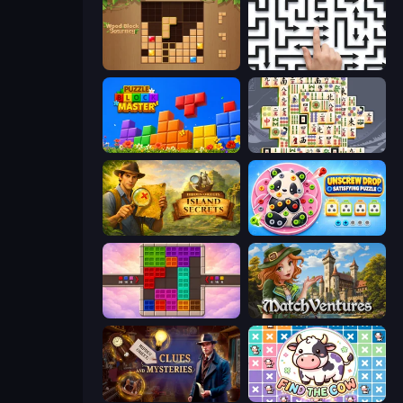
Wood Block Journey
Arrow Escape: Puzzle
Puzzle Block Master
Mahjong Titans
Hidden Objects: Island Secrets
Unscrew Drop: Satisfying Puzzle
Color Cube Puzzle
MatchVentures
Hidden Object: Clues and Mysteries
Find The Cow