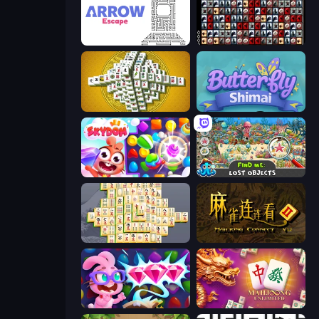
Arrow Escape
War Mahjong
Mahjong Tower
Butterfly Shimai
Skydom
Find Me: Lost Objects
Mahjong Online
Mahjong Connect 2 (Legacy)
Skydom: Reforged
Mahjong Unlimited