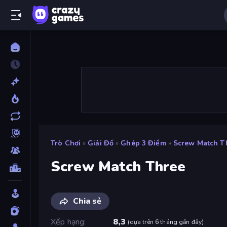
Trò Chơi
»
Giải Đố
»
Ghép 3 Điểm
»
Screw Match T
Screw Match Three
Chia sẻ
Xếp hạng
8,3
(
dựa trên 6 tháng gần đây
)