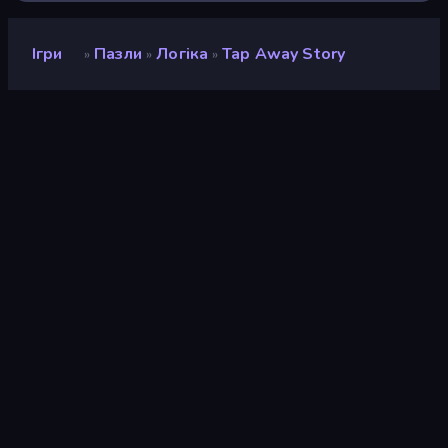
Ігри
Пазли
Логіка
Tap Away Story
»
»
»
Tap Away Story
Розробник
TAPCLAP FZCO
Рейтинг
8,6
(
на основі останніх 6 місяців
)
Звільнений
квітень 2026 р.
Ігровий двигун
Externally hosted (iframe)
Платформа
Браузер (комп'ютер, мобільний
телефон, планшет)
Орієнтація
Портрет
Пазли
563
Mobile
2 352
2D
932