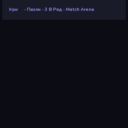
Ігри
Пазли
3 В Ряд
Match Arena
»
»
»
Match Arena
Розробник
PecPoc Games
Рейтинг
7,7
(
на основі останніх 6 місяців
)
Звільнений
лютий 2019 р.
Останнє оновлення
січень 2025 р.
Ігровий двигун
Externally hosted (iframe)
Платформи
Браузер (комп'ютер,
мобільний телефон,
планшет), Додаток
CrazyGames (iOS, Android)
Орієнтація
Пейзаж / Портрет