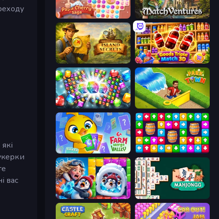
реходу
Papa Cherry Saga
MatchVentures
Hidden Objects: Island Secrets
Goods Triple Match 3D
Diamond Dungeon: Match 3
Park Town
 які
Farm Merge Valley
Tap Away Story
цукерки
те
і вас
Captain Blast
Mahjongg Solitaire