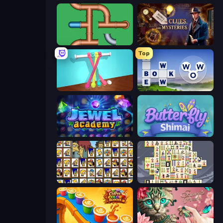
Plumber Pipe Out
Hidden Object: Clues and Mysteries
Top
Tangle Master
Words of Wonders
Jewel Academy
Butterfly Shimai
Tiles of the Simpsons
Mahjong Titans