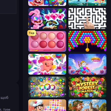
Skydom
Sugar Heroes
Skydom: Reforged
Arrow Escape: Puzzle
Top
Piece of Cake: Merge and Bake
Bubble Story
Match Arena
Heroes of Match 3
Forgotten Treasure 2
Mystery Forest - Match 3
, щоб
е, тим