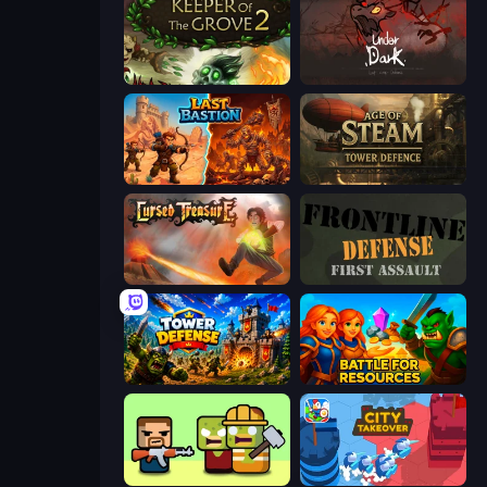
Keeper of the Grove 2
UnderDark: Defense
Last Bastion
Age of Steam Tower Defence
Cursed Treasure
Frontline Defense
Tower Defense
Battle for Resources
Zombie Horde: Build & Survive
City Takeover