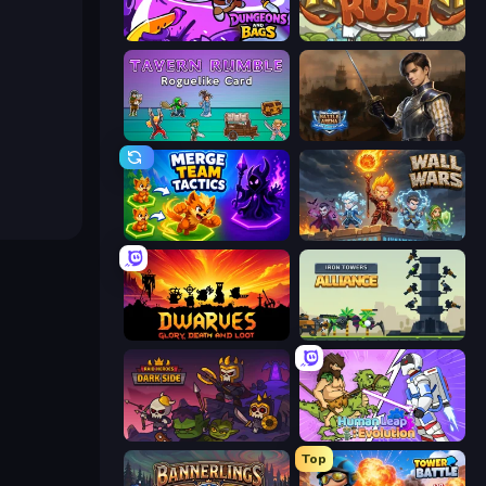
Dungeons and Bags
Kingdom Rush
Tavern Rumble: Roguelike Card
Battle Arena
Merge Team Tactics
Wall Wars
Dwarves: Glory, Death, and Loot
Iron Towers Alliance
Raid Heroes: Dark Side
Human Leap: Evolution
Top