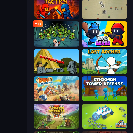
Throne Tactics
Desktop Tower Defense
Hot
Base Defence
Evo Gears
Bloons Tower Defense 4 Expansion
Last Archer
Day D Tower Rush
Stickman Tower Defense Idle 3D
Tower Defense Clash
Machine Eater