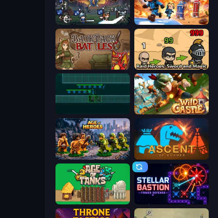
Bannerlings
Tower Battle
Backpack Battles
Raid Heroes: Sword and Magic
Vector TD
Wild Castle TD: Grow Empire
Age of Heroes
Ascent of Echoes
Age of Tanks Warriors: TD War
Stellar Bastion