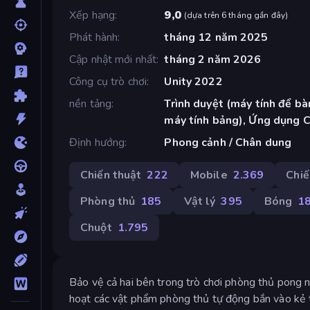
Xếp hạng
9,0
(
dựa trên 6 tháng gần đây
)
Phát hành
tháng 12 năm 2025
Cập nhật mới nhất
tháng 2 năm 2026
Công cụ trò chơi
Unity 2022
nền tảng
Trình duyệt (máy tính để bàn
máy tính bảng), Ứng dụng 
Định hướng
Phong cảnh / Chân dung
Chiến thuật
222
Mobile
2.369
Chiế
Phòng thủ
185
Vật lý
395
Bóng
1
Chuột
1.795
Bảo vệ cả hai bên trong trò chơi phòng thủ pong n
hoạt các vật phẩm phòng thủ tự động bắn vào kẻ t