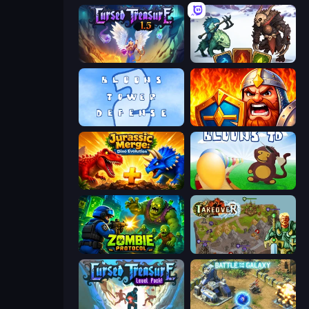
Cursed Treasure 1.5
Dark Stones: Card Battle RPG
Bloons Tower Defense 2
WarLink: Crown & Clash
Jurassic Merge: Dino Evolution
Bloons Tower Defense
Zombie Protocol
Takeover