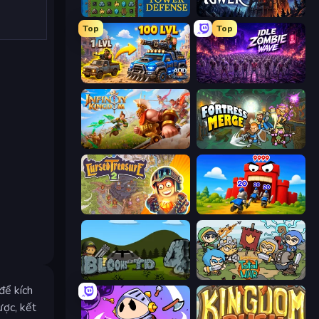
Tower Swap
Evil Tower
Top
Top
AOD - Art Of Defense
Idle Zombie Wave: Survivors
Infinity Kingdom
Fortress Merge
Cursed Treasure 2
TimeWarriors
Bloons Tower Defense 4
Raid Heroes: Total War
để kích
ược, kết