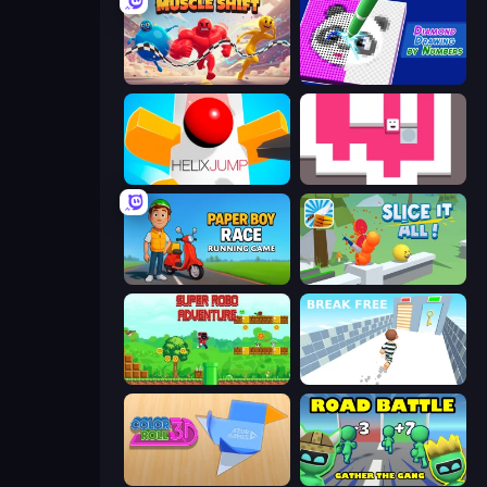
Muscle Shift
Diamond Drawing by Numbers
Helix Jump
Just Slide (Remastered)
Paper Boy Race: Running Game
Slice It All!
Super Robo - Adventure
Break Free
Color Roll 3D
Road Battle: Gather the Gang