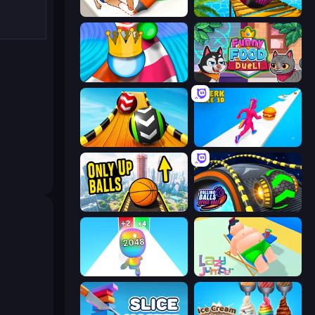
What a Leg
Rolling Balls Sea Race
Aquapark Balls Party
Funny Food Duel
Sky Balls 3D
Twerk Race 3D
Only Up Balls
Rolling Balls Space Race
Man Runner 2048
Lazy Jumper