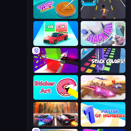
Dalgona Candy Honeycomb Cookie
Bus and Subway Runner
Upgrade the Supercar 3D
Stack Fall
Jelly Restaurant
Stack Colors
Sticker Art
Ultimate Flying Car
Night City Racing
Master of Numbers