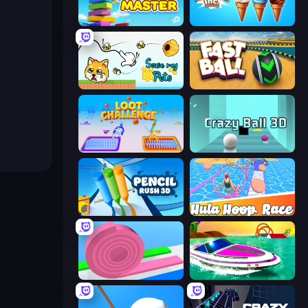
Slice Master
Ice Cream Inc.
Save My Pets
Fast Ball Jump
Loot Challenge
Crazy Ball 3D
Pencil Rush
Hula Hoop Race
Layers Roll
Jet Boat Racing