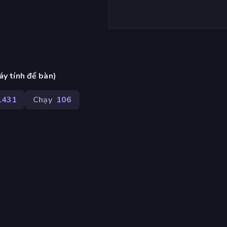
áy tính để bàn)
.431
Chạy
106