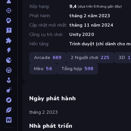
Xếp hạng
9,4
(
dựa trên 6 tháng gần đây
)
Phát hành
tháng 2 năm 2023
Cập nhật mới nhất
tháng 11 năm 2024
Công cụ trò chơi
Unity 2020
Nền tảng
Trình duyệt (chỉ dành cho m
Arcade
669
2 Người chơi
225
3D
1
Mèo
56
Tổng hợp
598
Ngày phát hành
tháng 2 2023
Nhà phát triển