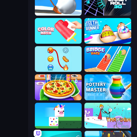
Shovel 3D
Crazy Roll 3D
Color Match
Teeth Runner
Emoji Puzzle!
Bridge Race
Pizza Maker
Pottery Master
Stacky Bird
Through the Wall