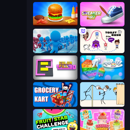
Burger Cafe
Sneaker Art
Gravity Crowd
Toilet Rush - Draw Puzzle
Color Fill 3D
Pop It 3D
Grocery Kart
Gomu Goman