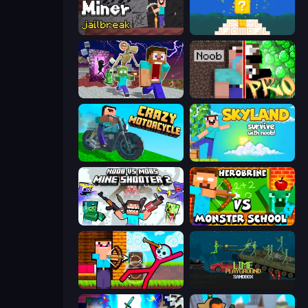
Noob Miner: Escape From Prison
Noob vs Pro 4: Lucky Block
Monster School Herobrine Siren Head
Noob vs Pro: Challenge
Crazy Motorcycle
Skyland Survive With Noob!
Mine Shooter 2: Noob vs Mobs
Herobrine vs Monster School
Noob Archer vs Stickman Zombie
Lime Playground Sandbox