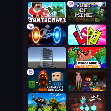
SantaCraft
War of Mine
Portal Escape
Stickman Zombie vs Stickman Hero
Craft 3D
Merge Mine: Mobs Attack!
CubeCraft: Merge & Battle
ZombieCraft