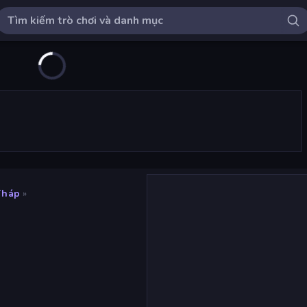
Tháp
»