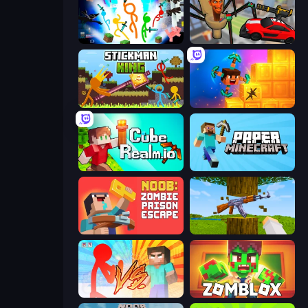
Stickman Epic
Cars vs Skibidi Toilet
Stickman King
Merge & Dig!
CubeRealm.io
Paper Minecraft
Noob: Zombie Prison Escape
Mine Shooter 3D
Red Stickman vs Monster School
Zomblox