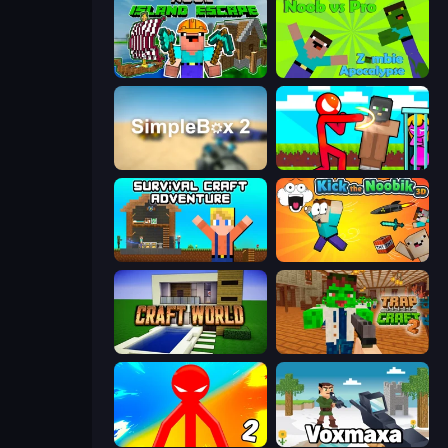
Noob: Island Escape
Noob vs Pro: Zombie Apocalypse
SimpleBox 2
Stickman vs Villager: Save the Girl
Survival Craft Adventure
Kick the Noobik 3D
Craft World
Trap Craft 2
Red Stickman vs Monster School 2
Voxmaxa