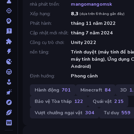
nhà phát triển
mangomangomsk
Xếp hạng
8,3
(
dựa trên 6 tháng gần đây
)
Phát hành
tháng 11 năm 2022
Cập nhật mới nhất
tháng 7 năm 2024
Công cụ trò chơi
Unity 2022
nền tảng
Trình duyệt (máy tính để bàn
máy tính bảng), Ứng dụng 
Android)
Định hướng
Phong cảnh
Hành động
701
Minecraft
84
3D
1
Bảo vệ Tòa tháp
122
Quái vật
215
Vượt chướng ngại vật
304
Tư duy
559