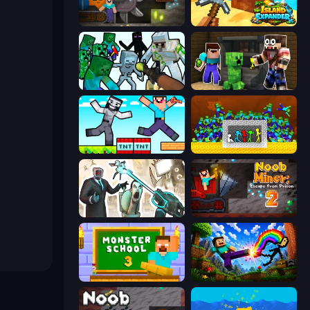
Noob Digger: Pro Drill Miner
Island Expander
Mine Shooter: Save Your World
Noob Trolls Pro
Noob Gigachad: Parkour Tricks Challenge
Stick Fighter vs Zombies
Skibidi Toilets: Infection
Noob Miner 2: Escape From Prison
Monster School 3
Noob: Wall Crusher