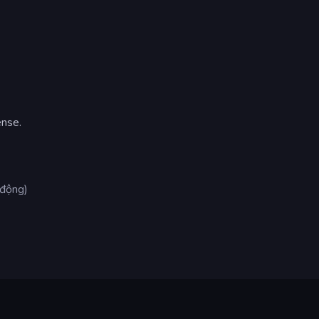
nse.
 động)