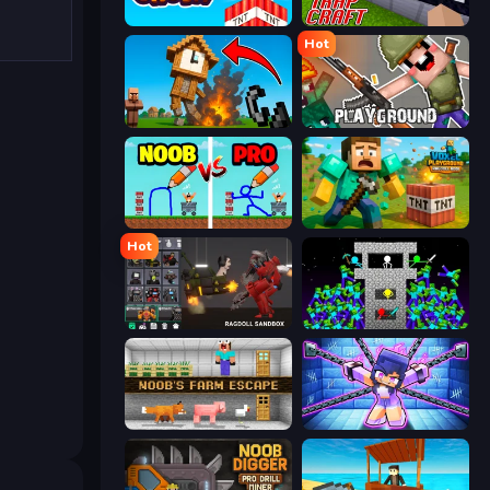
Build and Crush
Trap Craft
Hot
Noob Fuse
Playground
DOP Noob: Draw to Save
Voxel Playground: Ragdoll Noob
Hot
Last Play: Ragdoll Sandbox
Stick Epic Fighter
Noob's Farm Escape
Mini Mine